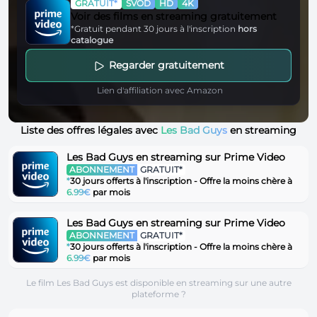
GRATUIT*
SVOD
HD
4K
Voir des films en streaming gratuitement
*Gratuit pendant 30 jours à l'inscription
hors
catalogue
Regarder gratuitement
Lien d'affiliation avec Amazon
Liste des offres légales avec
Les Bad Guys
en streaming
Les Bad Guys en streaming sur Prime Video
ABONNEMENT
GRATUIT*
*
30 jours offerts à l'inscription - Offre la moins chère à
6.99€
par mois
Les Bad Guys en streaming sur Prime Video
ABONNEMENT
GRATUIT*
*
30 jours offerts à l'inscription - Offre la moins chère à
6.99€
par mois
Le film Les Bad Guys est disponible en streaming sur une autre
plateforme ?