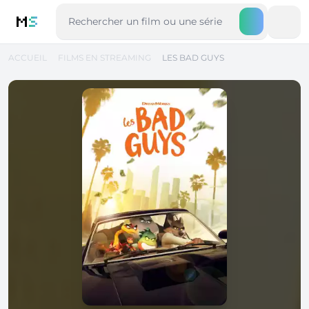
M
S
ACCUEIL
FILMS EN STREAMING
LES BAD GUYS