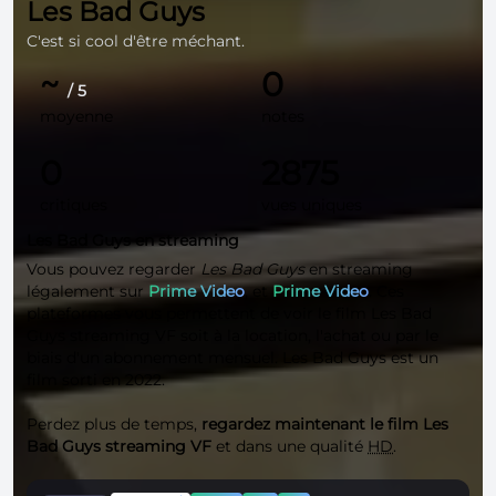
Les Bad Guys
C'est si cool d'être méchant.
~
0
/ 5
moyenne
notes
0
2875
critiques
vues uniques
Les Bad Guys en streaming
Vous pouvez regarder
Les Bad Guys
en streaming
légalement sur
Prime Video
, et
Prime Video
. Ces
plateformes vous permettent de voir le film Les Bad
Guys streaming VF soit à la location, l'achat ou par le
biais d'un abonnement mensuel. Les Bad Guys est un
film sorti en 2022.
Perdez plus de temps,
regardez maintenant le film Les
Bad Guys streaming VF
et dans une qualité
HD
.