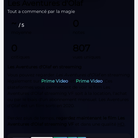
Les Aventures d'Olaf
Tout a commencé par la magie
~
0
/ 5
moyenne
notes
0
807
critiques
vues uniques
Les Aventures d'Olaf en streaming
Vous pouvez regarder
Les Aventures d'Olaf
en streaming
légalement sur
Prime Video
, et
Prime Video
. Ces
plateformes vous permettent de voir le film Les
Aventures d'Olaf streaming VF soit à la location, l'achat
ou par le biais d'un abonnement mensuel. Les Aventures
d'Olaf est un film sorti en 2020.
Perdez plus de temps,
regardez maintenant le film Les
Aventures d'Olaf streaming VF
et dans une qualité
HD
.