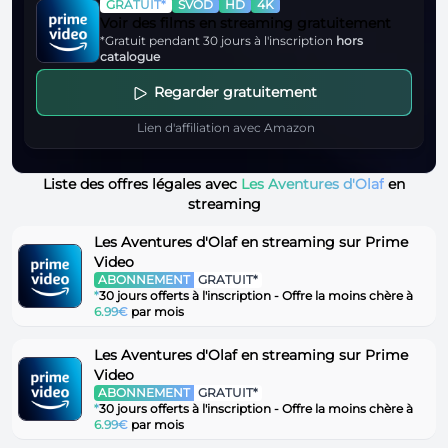
GRATUIT*
SVOD
HD
4K
Voir des films en streaming gratuitement
*Gratuit pendant 30 jours à l'inscription
hors
catalogue
Regarder gratuitement
Lien d'affiliation avec Amazon
Liste des offres légales avec
Les Aventures d'Olaf
en
streaming
Les Aventures d'Olaf en streaming sur Prime
Video
ABONNEMENT
GRATUIT*
*
30 jours offerts à l'inscription - Offre la moins chère à
6.99€
par mois
Les Aventures d'Olaf en streaming sur Prime
Video
ABONNEMENT
GRATUIT*
*
30 jours offerts à l'inscription - Offre la moins chère à
6.99€
par mois