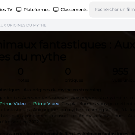
ies TV
Plateformes
Classements
AUX ORIGINES DU MYTHE
imaux fantastiques : Aux
nes du mythe
0
0
955
notes
critiques
vues uniq
tastiques : Aux origines du mythe en streaming
garder
Les Animaux fantastiques : Aux origines du mythe
en str
Prime Video
, et
Prime Video
. Ces plateformes vous permettent d
x fantastiques : Aux origines du mythe streaming VF soit à la lo
le biais d'un abonnement mensuel. Les Animaux fantastiques : Aux
film sorti en 2022.
 temps,
regardez maintenant le film Les Animaux fantastiques : A