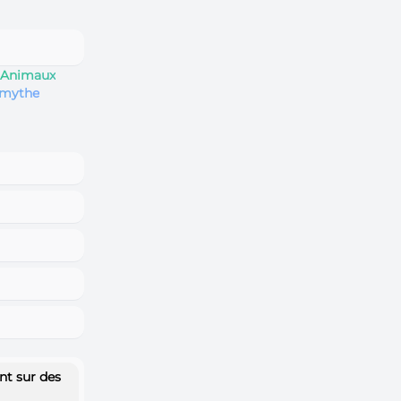
 Animaux
u mythe
t sur des