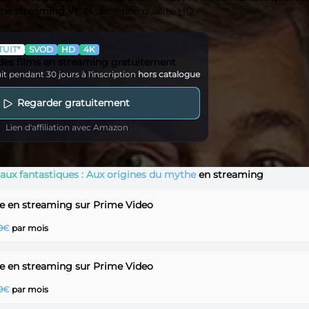
the streaming VF
et dans une qualité
HD
.
UIT*
SVOD
HD
4K
 des films en streaming gratuitement
it pendant 30 jours à l'inscription
hors catalogue
Regarder gratuitement
Lien d'affiliation avec Amazon
ux fantastiques : Aux origines du mythe
en streaming
he en streaming sur Prime Video
99€
par mois
he en streaming sur Prime Video
99€
par mois