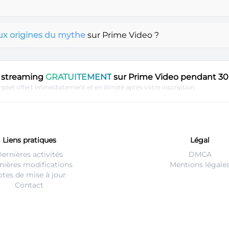
ux origines du mythe
sur Prime Video ?
en streaming
GRATUITEMENT
sur Prime Video pendant 30 
plet offert immédiatement et en illimité après votre inscription
Liens pratiques
Légal
ernières activités
DMCA
nières modifications
Mentions légale
tes de mise à jour
Contact