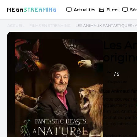
M
EGA
S
TREAMING
Actualités
Films
Sér
ACCUEIL
FILMS EN STREAMING
LES ANIMAUX FANTASTIQUES : 
Les An
origi
~
/ 5
moyenne
Les Animaux fan
Vous pouvez re
légalement sur
film Les Animau
l'achat ou par 
du mythe est un 
Perdez plus de