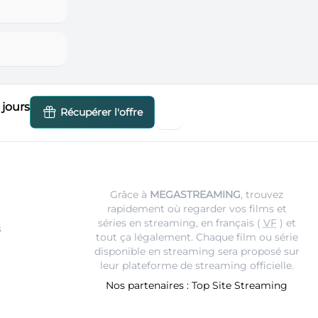
jours
Récupérer l'offre
Grâce à
MEGASTREAMING
, trouvez
rapidement où regarder vos films et
séries en streaming, en français (
VF
) et
s
tout ça légalement. Chaque film ou série
disponible en streaming sera proposé sur
leur
plateforme de streaming
officielle.
Nos partenaires :
Top Site Streaming