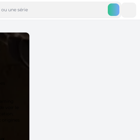
ues
eaming
e voir le
cation,
 origines
ux