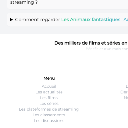
streaming ?
Comment regarder
Les Animaux fantastiques : A
Des milliers de films et séries 
Bénéficiez d'un mois com
Menu
Accueil
D
Les actualités
Der
Les films
No
Les séries
Les plateformes de streaming
Les classements
Les discussions