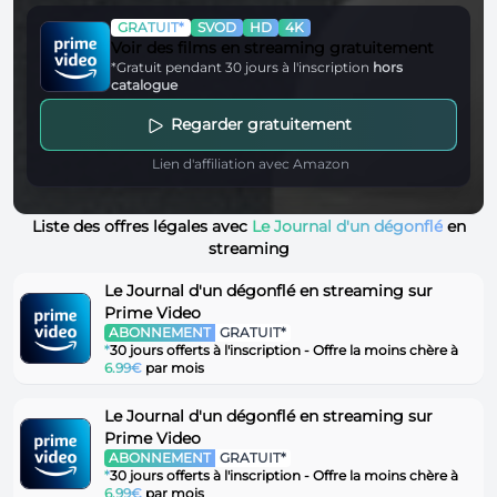
GRATUIT*
SVOD
HD
4K
Voir des films en streaming gratuitement
*Gratuit pendant 30 jours à l'inscription
hors
catalogue
Regarder gratuitement
Lien d'affiliation avec Amazon
Liste des offres légales avec
Le Journal d'un dégonflé
en
streaming
Le Journal d'un dégonflé en streaming sur
Prime Video
ABONNEMENT
GRATUIT*
*
30 jours offerts à l'inscription - Offre la moins chère à
6.99€
par mois
Le Journal d'un dégonflé en streaming sur
Prime Video
ABONNEMENT
GRATUIT*
*
30 jours offerts à l'inscription - Offre la moins chère à
6.99€
par mois