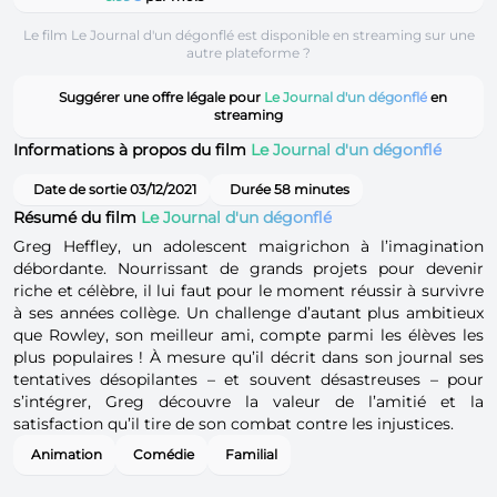
Le film Le Journal d'un dégonflé est disponible en streaming sur une
autre plateforme ?
Suggérer une offre légale pour
Le Journal d'un dégonflé
en
streaming
Informations à propos du film
Le Journal d'un dégonflé
Date de sortie 03/12/2021
Durée 58 minutes
Résumé du film
Le Journal d'un dégonflé
Greg Heffley, un adolescent maigrichon à l’imagination
débordante. Nourrissant de grands projets pour devenir
riche et célèbre, il lui faut pour le moment réussir à survivre
à ses années collège. Un challenge d’autant plus ambitieux
que Rowley, son meilleur ami, compte parmi les élèves les
plus populaires ! À mesure qu’il décrit dans son journal ses
tentatives désopilantes – et souvent désastreuses – pour
s’intégrer, Greg découvre la valeur de l’amitié et la
satisfaction qu’il tire de son combat contre les injustices.
Animation
Comédie
Familial