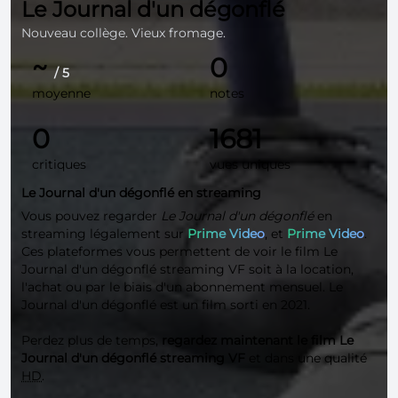
Le Journal d'un dégonflé
Nouveau collège. Vieux fromage.
~
0
/ 5
moyenne
notes
0
1681
critiques
vues uniques
Le Journal d'un dégonflé en streaming
Vous pouvez regarder
Le Journal d'un dégonflé
en
streaming légalement sur
Prime Video
, et
Prime Video
.
Ces plateformes vous permettent de voir le film Le
Journal d'un dégonflé streaming VF soit à la location,
l'achat ou par le biais d'un abonnement mensuel. Le
Journal d'un dégonflé est un film sorti en 2021.
Perdez plus de temps,
regardez maintenant le film Le
Journal d'un dégonflé streaming VF
et dans une qualité
HD
.