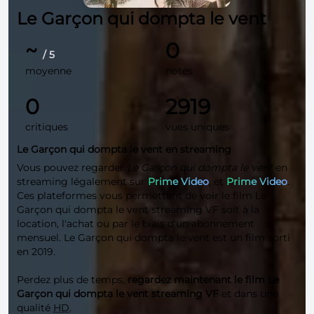
Le Garçon qui dompta le vent
~
0
/ 5
moyenne
notes
0
2919
critiques
vues uniques
Le Garçon qui dompta le vent en streaming
Vous pouvez regarder
Le Garçon qui dompta le vent
en
streaming légalement sur
Prime Video
, et
Prime Video
.
Ces plateformes vous permettent de voir le film Le
Garçon qui dompta le vent streaming VF soit à la
location, l'achat ou par le biais d'un abonnement
mensuel. Le Garçon qui dompta le vent est un film sorti
en 2019.
Perdez plus de temps,
regardez maintenant le film Le
Garçon qui dompta le vent streaming VF
et dans une
qualité
HD
.