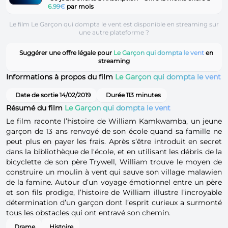
6.99€
par mois
Le film Le Garçon qui dompta le vent est disponible en streaming sur
une autre plateforme ?
Suggérer une offre légale pour
Le Garçon qui dompta le vent
en
streaming
Informations à propos du film
Le Garçon qui dompta le vent
Date de sortie 14/02/2019
Durée 113 minutes
Résumé du film
Le Garçon qui dompta le vent
Le film raconte l’histoire de William Kamkwamba, un jeune
garçon de 13 ans renvoyé de son école quand sa famille ne
peut plus en payer les frais. Après s’être introduit en secret
dans la bibliothèque de l'école, et en utilisant les débris de la
bicyclette de son père Trywell, William trouve le moyen de
construire un moulin à vent qui sauve son village malawien
de la famine. Autour d’un voyage émotionnel entre un père
et son fils prodige, l’histoire de William illustre l’incroyable
détermination d’un garçon dont l’esprit curieux a surmonté
tous les obstacles qui ont entravé son chemin.
Drame
Histoire