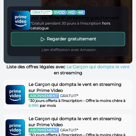
GRATUIT*
SVOD
HD
4K
Voir des films en streaming gratuitement
*Gratuit pendant 30 jours à l'inscription
hors
catalogue
Regarder gratuitement
Lien d'affiliation avec Amazon
Liste des offres légales avec
Le Garçon qui dompta le vent
en streaming
Le Garçon qui dompta le vent en streaming
sur Prime Video
ABONNEMENT
GRATUIT*
*
30 jours offerts à l'inscription - Offre la moins chère à
6.99€
par mois
Le Garçon qui dompta le vent en streaming
sur Prime Video
ABONNEMENT
GRATUIT*
*
30 jours offerts à l'inscription - Offre la moins chère à