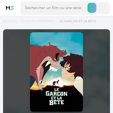
M
S
ACCUEIL
FILMS EN STREAMING
LE GARÇON ET LA BÊTE