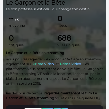
Le Garçon et la Bête
Le bon professeur est celui qui change ton destin
~
0
/ 5
moyenne
notes
0
688
critiques
vues uniques
Le Garçon et la Bête en streaming
Vous pouvez regarder
Le Garçon et la Bête
en streaming
légalement sur
Prime Video
, et
Prime Video
. Ces
plateformes vous permettent de voir le film Le Garçon et
la Bête streaming VF soit à la location, l'achat ou par le
biais d'un abonnement mensuel. Le Garçon et la Bête est
un film sorti en 2015.
Perdez plus de temps,
regardez maintenant le film Le
Garçon et la Bête streaming VF
et dans une qualité
HD
.