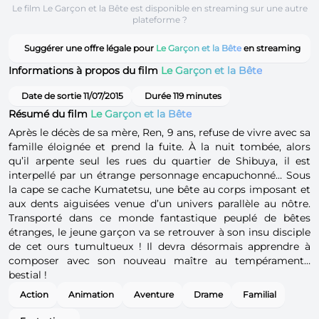
Le film Le Garçon et la Bête est disponible en streaming sur une autre
plateforme ?
Suggérer une offre légale pour
Le Garçon et la Bête
en streaming
Informations à propos du film
Le Garçon et la Bête
Date de sortie 11/07/2015
Durée 119 minutes
Résumé du film
Le Garçon et la Bête
Après le décès de sa mère, Ren, 9 ans, refuse de vivre avec sa
famille éloignée et prend la fuite. À la nuit tombée, alors
qu’il arpente seul les rues du quartier de Shibuya, il est
interpellé par un étrange personnage encapuchonné… Sous
la cape se cache Kumatetsu, une bête au corps imposant et
aux dents aiguisées venue d’un univers parallèle au nôtre.
Transporté dans ce monde fantastique peuplé de bêtes
étranges, le jeune garçon va se retrouver à son insu disciple
de cet ours tumultueux ! Il devra désormais apprendre à
composer avec son nouveau maître au tempérament…
bestial !
Action
Animation
Aventure
Drame
Familial