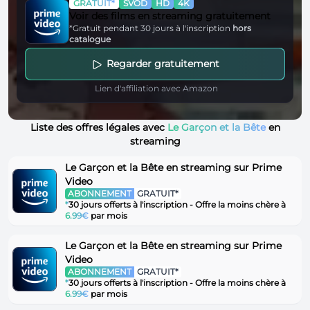
GRATUIT*
SVOD
HD
4K
Voir des films en streaming gratuitement
*Gratuit pendant 30 jours à l'inscription
hors
catalogue
Regarder gratuitement
Lien d'affiliation avec Amazon
Liste des offres légales avec
Le Garçon et la Bête
en
streaming
Le Garçon et la Bête en streaming sur Prime
Video
ABONNEMENT
GRATUIT*
*
30 jours offerts à l'inscription - Offre la moins chère à
6.99€
par mois
Le Garçon et la Bête en streaming sur Prime
Video
ABONNEMENT
GRATUIT*
*
30 jours offerts à l'inscription - Offre la moins chère à
6.99€
par mois