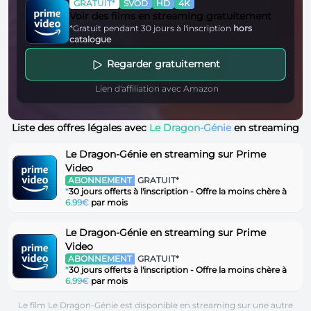
GRATUIT*
SVOD
HD
4K
Voir des films en streaming gratuitement
*Gratuit pendant 30 jours à l'inscription
hors
catalogue
Regarder gratuitement
Lien d'affiliation avec Amazon
Liste des offres légales avec
Le Dragon-Génie
en streaming
Le Dragon-Génie en streaming sur Prime
Video
ABONNEMENT
GRATUIT*
*
30 jours offerts à l'inscription - Offre la moins chère à
6.99€
par mois
Le Dragon-Génie en streaming sur Prime
Video
ABONNEMENT
GRATUIT*
*
30 jours offerts à l'inscription - Offre la moins chère à
6.99€
par mois
Le film Le Dragon-Génie est disponible en streaming sur une autre