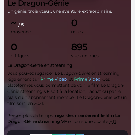
Le Dragon-Génie
Un génie, trois vœux, une aventure extraordinaire.
~
0
/ 5
moyenne
notes
0
895
critiques
vues uniques
Le Dragon-Génie en streaming
Vous pouvez regarder
Le Dragon-Génie
en streaming
légalement sur
Prime Video
, et
Prime Video
. Ces
plateformes vous permettent de voir le film Le Dragon-
Génie streaming VF soit à la location, l'achat ou par le
biais d'un abonnement mensuel. Le Dragon-Génie est un
film sorti en 2021.
Perdez plus de temps,
regardez maintenant le film Le
Dragon-Génie streaming VF
et dans une qualité
HD
.