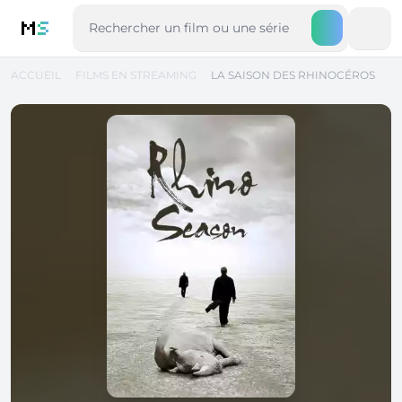
M
S
ACCUEIL
FILMS EN STREAMING
LA SAISON DES RHINOCÉROS