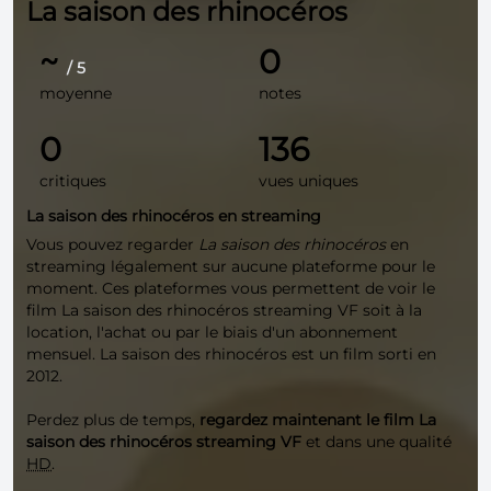
La saison des rhinocéros
~
0
/ 5
moyenne
notes
0
136
critiques
vues uniques
La saison des rhinocéros en streaming
Vous pouvez regarder
La saison des rhinocéros
en
streaming légalement sur aucune plateforme pour le
moment. Ces plateformes vous permettent de voir le
film La saison des rhinocéros streaming VF soit à la
location, l'achat ou par le biais d'un abonnement
mensuel. La saison des rhinocéros est un film sorti en
2012.
Perdez plus de temps,
regardez maintenant le film La
saison des rhinocéros streaming VF
et dans une qualité
HD
.