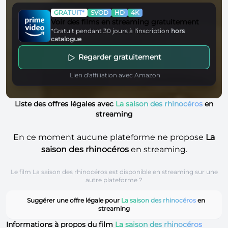
GRATUIT*
SVOD
HD
4K
Voir des films en streaming gratuitement
*Gratuit pendant 30 jours à l'inscription
hors
catalogue
Regarder gratuitement
Lien d'affiliation avec Amazon
Liste des offres légales avec
La saison des rhinocéros
en
streaming
En ce moment aucune plateforme ne propose
La
saison des rhinocéros
en streaming.
Le film La saison des rhinocéros est disponible en streaming sur une
autre plateforme ?
Suggérer une offre légale pour
La saison des rhinocéros
en
streaming
Informations à propos du film
La saison des rhinocéros