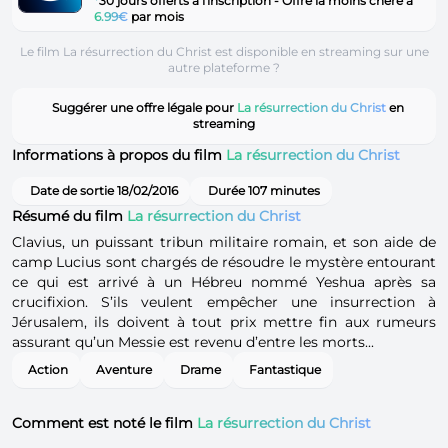
*
30 jours offerts à l'inscription - Offre la moins chère à
6.99€
par mois
Le film La résurrection du Christ est disponible en streaming sur une
autre plateforme ?
Suggérer une offre légale pour
La résurrection du Christ
en
streaming
Informations à propos du film
La résurrection du Christ
Date de sortie 18/02/2016
Durée 107 minutes
Résumé du film
La résurrection du Christ
Clavius, un puissant tribun militaire romain, et son aide de
camp Lucius sont chargés de résoudre le mystère entourant
ce qui est arrivé à un Hébreu nommé Yeshua après sa
crucifixion. S’ils veulent empêcher une insurrection à
Jérusalem, ils doivent à tout prix mettre fin aux rumeurs
assurant qu’un Messie est revenu d’entre les morts...
Action
Aventure
Drame
Fantastique
Comment est noté le film
La résurrection du Christ