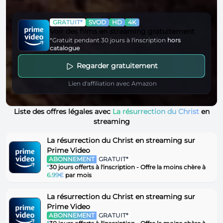
GRATUIT*
SVOD
HD
4K
Voir des films en streaming gratuitement
*Gratuit pendant 30 jours à l'inscription
hors
catalogue
Regarder gratuitement
Lien d'affiliation avec Amazon
Liste des offres légales avec
La résurrection du Christ
en
streaming
La résurrection du Christ en streaming sur
Prime Video
ABONNEMENT
GRATUIT*
*
30 jours offerts à l'inscription - Offre la moins chère à
6.99€
par mois
La résurrection du Christ en streaming sur
Prime Video
ABONNEMENT
GRATUIT*