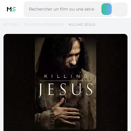
M
S
ACCUEIL
FILMS EN STREAMING
KILLING JESUS