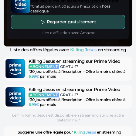
Voir des films en streaming gratuitement
*Gratuit pendant 30 jours à l'inscription
hors
catalogue
Regarder gratuitement
Lien d'affiliation avec Amazon
Liste des offres légales avec
Killing Jesus
en streaming
Killing Jesus en streaming sur Prime Video
ABONNEMENT
GRATUIT*
*
30 jours offerts à l'inscription - Offre la moins chère à
6.99€
par mois
Killing Jesus en streaming sur Prime Video
ABONNEMENT
GRATUIT*
*
30 jours offerts à l'inscription - Offre la moins chère à
6.99€
par mois
Le film Killing Jesus est disponible en streaming sur une autre
plateforme ?
Suggérer une offre légale pour
Killing Jesus
en streaming