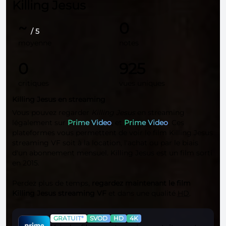
Killing Jesus
~
0
/ 5
moyenne
notes
0
925
critiques
vues uniques
Killing Jesus en streaming
Vous pouvez regarder
Killing Jesus
en streaming
légalement sur
Prime Video
, et
Prime Video
. Ces
plateformes vous permettent de voir le film Killing Jesus
streaming VF soit à la location, l'achat ou par le biais
d'un abonnement mensuel. Killing Jesus est un film sorti
en 2015.
Perdez plus de temps,
regardez maintenant le film
Killing Jesus streaming VF
et dans une qualité
HD
.
GRATUIT*
SVOD
HD
4K