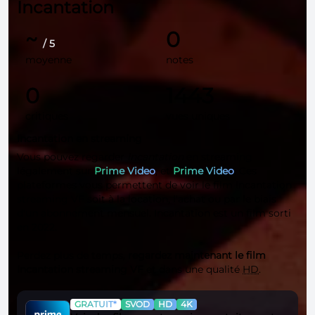
Incantation
~
0
/ 5
moyenne
notes
0
1443
critiques
vues uniques
Incantation en streaming
Vous pouvez regarder
Incantation
en streaming
légalement sur
Prime Video
, et
Prime Video
. Ces
plateformes vous permettent de voir le film Incantation
streaming VF soit à la location, l'achat ou par le biais
d'un abonnement mensuel. Incantation est un film sorti
en 2022.
Perdez plus de temps,
regardez maintenant le film
Incantation streaming VF
et dans une qualité
HD
.
GRATUIT*
SVOD
HD
4K