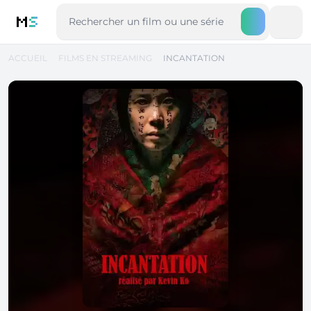
M
S
ACCUEIL
FILMS EN STREAMING
INCANTATION