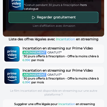
Voir des films en streaming gratuitement
*Gratuit pendant 30 jours à l'inscription
hors
catalogue
Regarder gratuitement
Lien d'affiliation avec Amazon
Liste des offres légales avec
Incantation
en streaming
Incantation en streaming sur Prime Video
ABONNEMENT
GRATUIT*
*
30 jours offerts à l'inscription - Offre la moins chère à
6.99€
par mois
Incantation en streaming sur Prime Video
ABONNEMENT
GRATUIT*
*
30 jours offerts à l'inscription - Offre la moins chère à
6.99€
par mois
Le film Incantation est disponible en streaming sur une autre
plateforme ?
Suggérer une offre légale pour
Incantation
en streaming