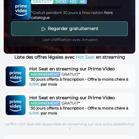
GRATUIT*
SVOD
HD
4K
Voir des films en streaming gratuitement
*Gratuit pendant 30 jours à l'inscription
hors
catalogue
Regarder gratuitement
Lien d'affiliation avec Amazon
Liste des offres légales avec
Hot Seat
en streaming
Hot Seat en streaming sur Prime Video
ABONNEMENT
GRATUIT*
*
30 jours offerts à l'inscription - Offre la moins chère à
6.99€
par mois
Hot Seat en streaming sur Prime Video
ABONNEMENT
GRATUIT*
*
30 jours offerts à l'inscription - Offre la moins chère à
6.99€
par mois
Le film Hot Seat est disponible en streaming sur une autre plateforme
?