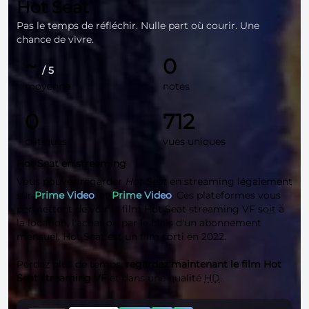
Hot Seat
Pas le temps de réfléchir. Nulle part où courir. Une
chance de vivre.
~
0
/ 5
moyenne
notes
0
712
critiques
vues uniques
Hot Seat en streaming
Vous pouvez regarder
Hot Seat
en streaming légalement
sur
Prime Video
, et
Prime Video
. Ces plateformes vous
permettent de voir le film Hot Seat streaming VF soit à
la location, l'achat ou par le biais d'un abonnement
mensuel. Hot Seat est un film sorti en 2022.
Perdez plus de temps,
regardez maintenant le film Hot
Seat streaming VF
et dans une qualité
HD
.