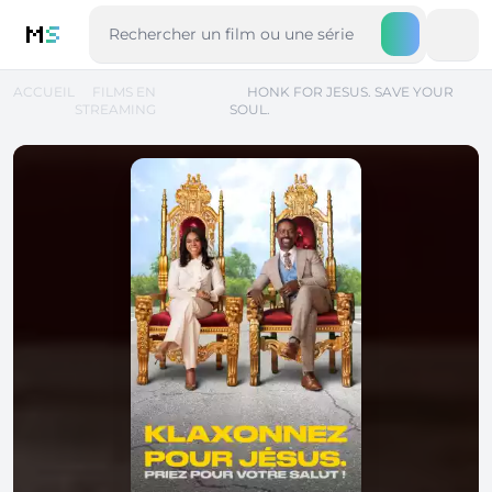
M
S
ACCUEIL
FILMS EN
HONK FOR JESUS. SAVE YOUR
STREAMING
SOUL.