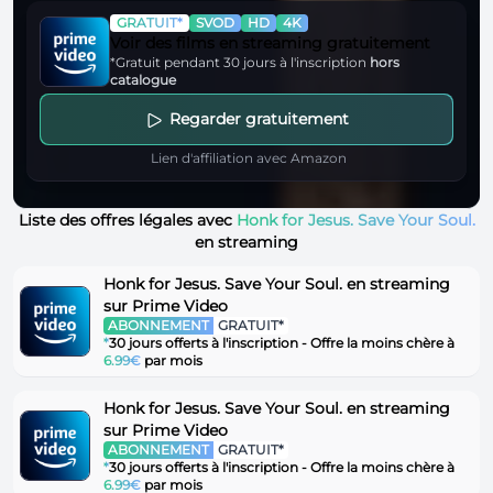
GRATUIT*
SVOD
HD
4K
Voir des films en streaming gratuitement
*Gratuit pendant 30 jours à l'inscription
hors
catalogue
Regarder gratuitement
Lien d'affiliation avec Amazon
Liste des offres légales avec
Honk for Jesus. Save Your Soul.
en streaming
Honk for Jesus. Save Your Soul. en streaming
sur Prime Video
ABONNEMENT
GRATUIT*
*
30 jours offerts à l'inscription - Offre la moins chère à
6.99€
par mois
Honk for Jesus. Save Your Soul. en streaming
sur Prime Video
ABONNEMENT
GRATUIT*
*
30 jours offerts à l'inscription - Offre la moins chère à
6.99€
par mois