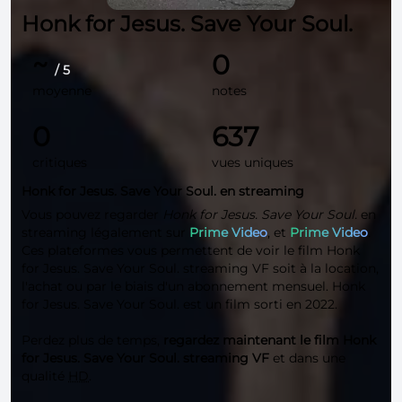
Honk for Jesus. Save Your Soul.
~
0
/ 5
moyenne
notes
0
637
critiques
vues uniques
Honk for Jesus. Save Your Soul. en streaming
Vous pouvez regarder
Honk for Jesus. Save Your Soul.
en
streaming légalement sur
Prime Video
, et
Prime Video
.
Ces plateformes vous permettent de voir le film Honk
for Jesus. Save Your Soul. streaming VF soit à la location,
l'achat ou par le biais d'un abonnement mensuel. Honk
for Jesus. Save Your Soul. est un film sorti en 2022.
Perdez plus de temps,
regardez maintenant le film Honk
for Jesus. Save Your Soul. streaming VF
et dans une
qualité
HD
.