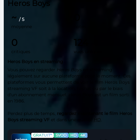
Heros Boys
~
0
/ 5
moyenne
notes
0
124
critiques
vues uniques
Heros Boys en streaming
Vous pouvez regarder
Heros Boys
en streaming
légalement sur aucune plateforme pour le moment. Ces
plateformes vous permettent de voir le film Heros Boys
streaming VF soit à la location, l'achat ou par le biais
d'un abonnement mensuel. Heros Boys est un film sorti
en 1986.
Perdez plus de temps,
regardez maintenant le film Heros
Boys streaming VF
et dans une qualité
HD
.
GRATUIT*
SVOD
HD
4K