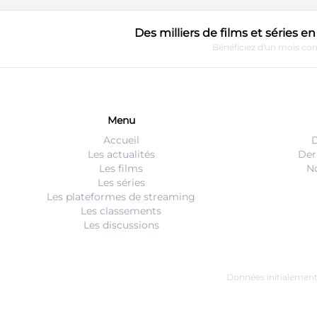
Des milliers de films et séries 
Bénéficiez d'un mois com
Menu
Accueil
D
Les actualités
Der
Les films
No
Les séries
Les plateformes de streaming
Les classements
Les discussions
Données initialemen