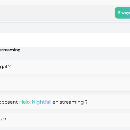
Envoye
n streaming
gal ?
?
roposent
Halo: Nightfall
en streaming ?
o ?