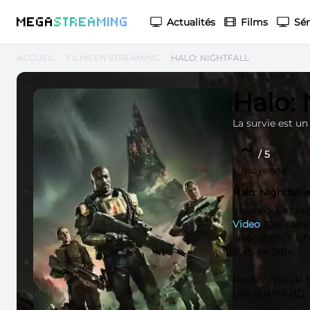
M
EGA
S
TREAMING
Actualités
Films
Sér
ACCUEIL
FILMS EN STREAMING
HALO: NIGHTFALL
Halo: 
La survie est un
~
/ 5
moyenne
Halo: Nightfall
Vous pouvez re
Video
. Ces plat
la location, l'a
sorti en 2014.
Perdez plus de
une qualité
HD
.