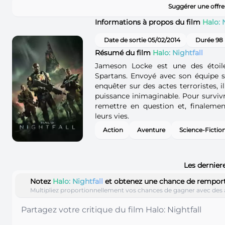
Suggérer une offre
Informations à propos du film
Halo: 
Date de sortie 05/02/2014
Durée 98
Résumé du film
Halo: Nightfall
Jameson Locke est une des étoil
Spartans. Envoyé avec son équipe s
enquêter sur des actes terroristes, 
puissance inimaginable. Pour survivre
remettre en question et, finalement
leurs vies.
Action
Aventure
Science-Fictio
Les dernier
Notez
Halo: Nightfall
et obtenez une chance de rempor
Multipliez proportionnellement vos chances de gagner avec des 