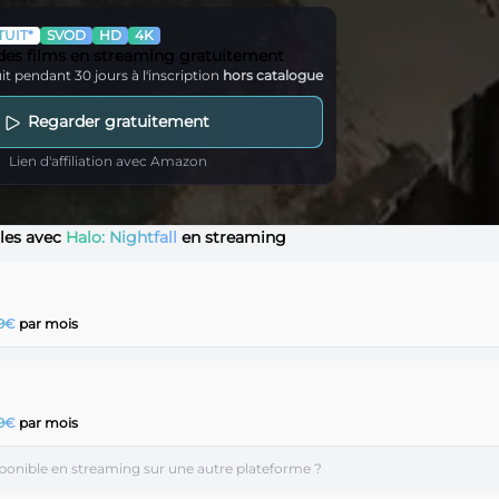
UIT*
SVOD
HD
4K
 des films en streaming gratuitement
it pendant 30 jours à l'inscription
hors catalogue
Regarder gratuitement
Lien d'affiliation avec Amazon
ales avec
Halo: Nightfall
en streaming
99€
par mois
99€
par mois
disponible en streaming sur une autre plateforme ?