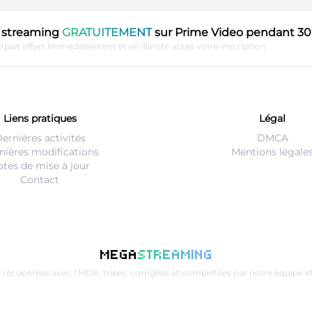
en streaming
GRATUITEMENT
sur Prime Video pendant 30 
plet offert immédiatement et en illimité après votre inscription
Liens pratiques
Légal
ernières activités
DMCA
nières modifications
Mentions légale
tes de mise à jour
Contact
MEGA
STREAMING
t récupérées avec
TMDB
, triées, corrigées et complétées par notre équip