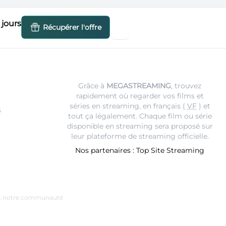
jours
Récupérer l'offre
Grâce à
MEGASTREAMING
, trouvez
rapidement où regarder vos films et
séries en streaming, en français (
VF
) et
s
tout ça légalement. Chaque film ou série
disponible en streaming sera proposé sur
leur
plateforme de streaming
officielle.
Nos partenaires :
Top Site Streaming
e et notre communauté