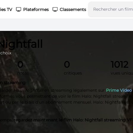
ies TV
Plateformes
Classements
Nightfall
 choix
0
0
1012
notes
critiques
vues uniq
 en streaming
garder
Halo: Nightfall
en streaming légalement sur
Prime Video
eformes vous permettent de voir le film Halo: Nightfall streaming
chat ou par le biais d'un abonnement mensuel. Halo: Nightfall est 
 temps,
regardez maintenant le film Halo: Nightfall streaming VF