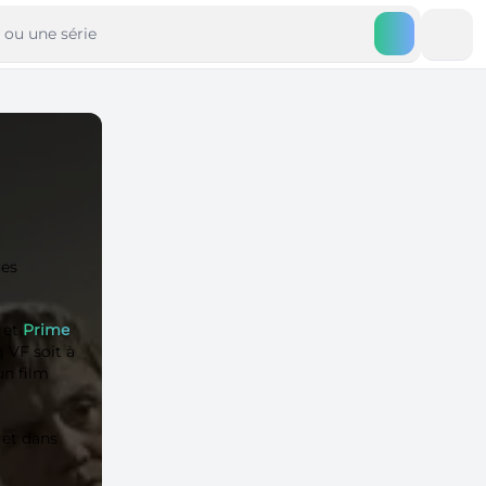
ues
, et
Prime
 VF soit à
un film
et dans