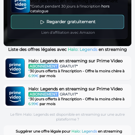
Voir des films en streaming gratuitement
*Gratuit pendant 30 jours à l'inscription
hors
catalogue
Regarder gratuitement
Lien d'affiliation avec Amazon
Liste des offres légales avec
Halo: Legends
en streaming
Halo: Legends en streaming sur Prime Video
ABONNEMENT
GRATUIT*
*
30 jours offerts à l'inscription - Offre la moins chère à
6.99€
par mois
Halo: Legends en streaming sur Prime Video
ABONNEMENT
GRATUIT*
*
30 jours offerts à l'inscription - Offre la moins chère à
6.99€
par mois
Le film Halo: Legends est disponible en streaming sur une autre
plateforme ?
Suggérer une offre légale pour
Halo: Legends
en streaming