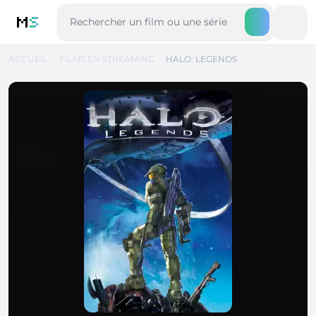
M
S
ACCUEIL
FILMS EN STREAMING
HALO: LEGENDS