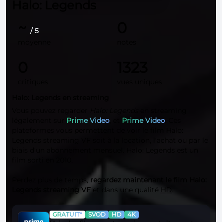
Halo: Legends
~
0
/ 5
moyenne
notes
0
1323
critiques
vues uniques
Halo: Legends en streaming
Vous pouvez regarder
Halo: Legends
en streaming
légalement sur
Prime Video
, et
Prime Video
. Ces
plateformes vous permettent de voir le film Halo:
Legends streaming VF soit à la location, l'achat ou par le
biais d'un abonnement mensuel. Halo: Legends est un
film sorti en 2010.
Perdez plus de temps,
regardez maintenant le film Halo:
Legends streaming VF
et dans une qualité
HD
.
GRATUIT*
SVOD
HD
4K