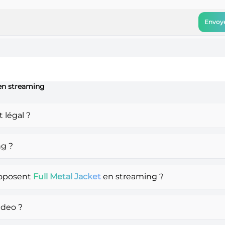
Envoye
 en streaming
 légal ?
g ?
roposent
Full Metal Jacket
en streaming ?
ideo ?