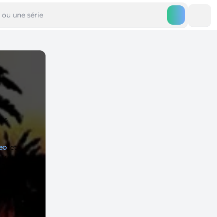
ues
eo
, et
 streaming
l Jacket
 VF
et