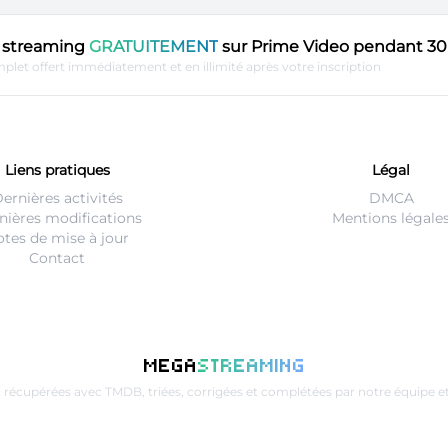
en streaming
GRATUITEMENT
sur Prime Video pendant 30 
plet offert immédiatement et en illimité après votre inscription
Liens pratiques
Légal
ernières activités
DMCA
nières modifications
Mentions légale
tes de mise à jour
Contact
MEGA
STREAMING
t récupérées avec
TMDB
, triées, corrigées et complétées par notre équip