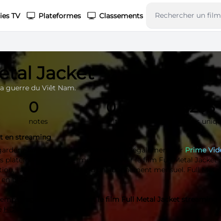
ies TV
Plateformes
Classements
etal Jacket
a guerre du Viêt Nam.
0
0
1293
notes
critiques
vues uniq
et en streaming
garder
Full Metal Jacket
en streaming légalement sur
Prime Vid
es plateformes vous permettent de voir le film Full Metal Jacket
ation, l'achat ou par le biais d'un abonnement mensuel. Full Meta
 en 1987.
 temps,
regardez maintenant le film Full Metal Jacket streaming
é
HD
.