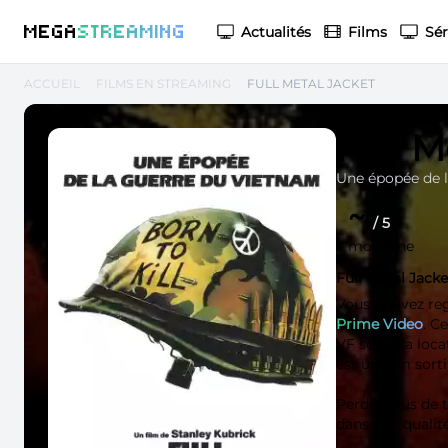
M
EGA
S
TREAMING
Actualités
Films
Sér
ACCUEIL
FILMS EN STREAMING
FULL METAL JACKET
Full M
Une épopée de l
~
/ 5
moyenne
Full Metal Jack
Vous pouvez re
Prime Video
. C
VF soit à la loc
est un film sorti
Perdez plus de
dans une qualit