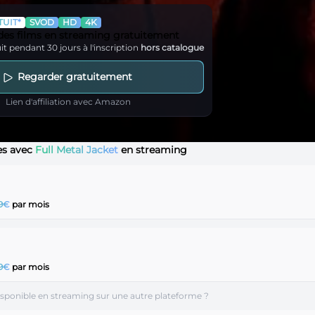
UIT*
SVOD
HD
4K
 des films en streaming gratuitement
it pendant 30 jours à l'inscription
hors catalogue
Regarder gratuitement
Lien d'affiliation avec Amazon
les avec
Full Metal Jacket
en streaming
99€
par mois
99€
par mois
disponible en streaming sur une autre plateforme ?