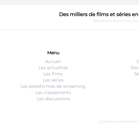
Des milliers de films et séries 
Bénéficiez d'un mois com
Menu
Accueil
D
Les actualités
Der
Les films
No
Les séries
Les plateformes de streaming
Les classements
Les discussions
Données initialemen