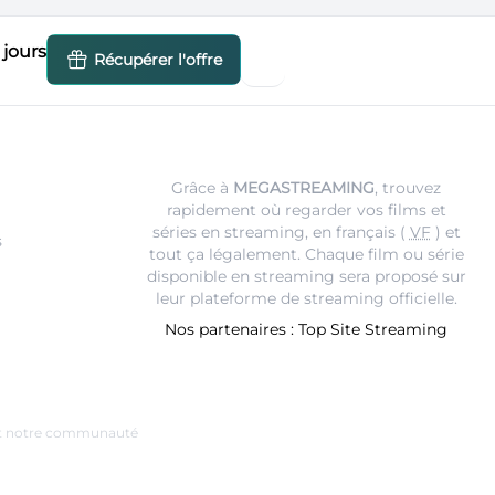
jours
Récupérer l'offre
Grâce à
MEGASTREAMING
, trouvez
rapidement où regarder vos films et
séries en streaming, en français (
VF
) et
s
tout ça légalement. Chaque film ou série
disponible en streaming sera proposé sur
leur
plateforme de streaming
officielle.
Nos partenaires :
Top Site Streaming
e et notre communauté