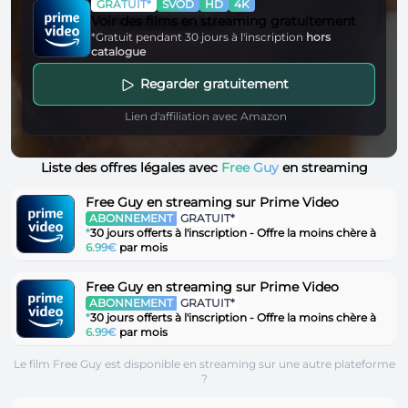
GRATUIT*
SVOD
HD
4K
Voir des films en streaming gratuitement
*Gratuit pendant 30 jours à l'inscription
hors
catalogue
Regarder gratuitement
Lien d'affiliation avec Amazon
Liste des offres légales avec
Free Guy
en streaming
Free Guy en streaming sur Prime Video
ABONNEMENT
GRATUIT*
*
30 jours offerts à l'inscription - Offre la moins chère à
6.99€
par mois
Free Guy en streaming sur Prime Video
ABONNEMENT
GRATUIT*
*
30 jours offerts à l'inscription - Offre la moins chère à
6.99€
par mois
Le film Free Guy est disponible en streaming sur une autre plateforme
?