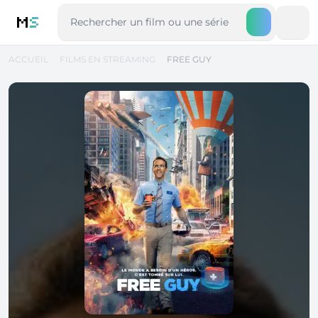
M
S
ACCUEIL
FILMS EN STREAMING
FREE GUY