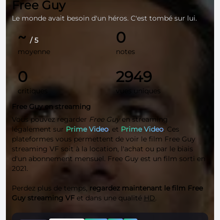
Free Guy
Le monde avait besoin d'un héros. C'est tombé sur lui.
~
0
/ 5
moyenne
notes
0
2949
critiques
vues uniques
Free Guy en streaming
Vous pouvez regarder
Free Guy
en streaming
légalement sur
Prime Video
, et
Prime Video
. Ces
plateformes vous permettent de voir le film Free Guy
streaming VF soit à la location, l'achat ou par le biais
d'un abonnement mensuel. Free Guy est un film sorti en
2021.
Perdez plus de temps,
regardez maintenant le film Free
Guy streaming VF
et dans une qualité
HD
.