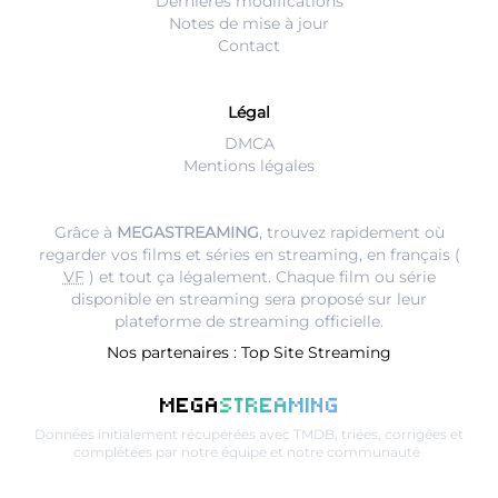
Dernières modifications
Notes de mise à jour
Contact
Légal
DMCA
Mentions légales
Grâce à
MEGASTREAMING
, trouvez rapidement où
regarder vos films et séries en streaming, en français (
VF
) et tout ça légalement. Chaque film ou série
disponible en streaming sera proposé sur leur
plateforme de streaming
officielle.
Nos partenaires :
Top Site Streaming
MEGA
STREAMING
Données initialement récupérées avec
TMDB
, triées, corrigées et
complétées par notre équipe et notre communauté