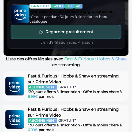
GRATUIT*
SVOD
HD
4K
Voir des films en streaming gratuitement
*Gratuit pendant 30 jours à l'inscription
hors
catalogue
Regarder gratuitement
Lien d'affiliation avec Amazon
Liste des offres légales avec
Fast & Furious : Hobbs & Shaw
en streaming
Fast & Furious : Hobbs & Shaw en streaming
sur Prime Video
ABONNEMENT
GRATUIT*
*
30 jours offerts à l'inscription - Offre la moins chère à
6.99€
par mois
Fast & Furious : Hobbs & Shaw en streaming
sur Prime Video
ABONNEMENT
GRATUIT*
*
30 jours offerts à l'inscription - Offre la moins chère à
6.99€
par mois