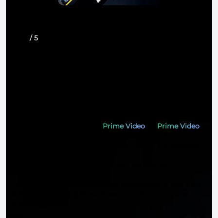
Fast & Furious : Hobbs & Shaw
~
0
/ 5
moyenne
notes
0
3863
critiques
vues uniques
Fast & Furious : Hobbs & Shaw en streaming
Vous pouvez regarder
Fast & Furious : Hobbs & Shaw
en
streaming légalement sur
Prime Video
, et
Prime Video
.
Ces plateformes vous permettent de voir le film Fast &
Furious : Hobbs & Shaw streaming VF soit à la location,
l'achat ou par le biais d'un abonnement mensuel. Fast &
Furious : Hobbs & Shaw est un film sorti en 2019.
Perdez plus de temps,
regardez maintenant le film Fast
& Furious : Hobbs & Shaw streaming VF
et dans une
qualité
HD
.