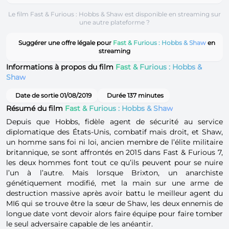
Le film Fast & Furious : Hobbs & Shaw est disponible en streaming sur
une autre plateforme ?
Suggérer une offre légale pour
Fast & Furious : Hobbs & Shaw
en
streaming
Informations à propos du film
Fast & Furious : Hobbs &
Shaw
Date de sortie 01/08/2019
Durée 137 minutes
Résumé du film
Fast & Furious : Hobbs & Shaw
Depuis que Hobbs, fidèle agent de sécurité au service
diplomatique des États-Unis, combatif mais droit, et Shaw,
un homme sans foi ni loi, ancien membre de l’élite militaire
britannique, se sont affrontés en 2015 dans Fast & Furious 7,
les deux hommes font tout ce qu’ils peuvent pour se nuire
l’un à l’autre. Mais lorsque Brixton, un anarchiste
génétiquement modifié, met la main sur une arme de
destruction massive après avoir battu le meilleur agent du
MI6 qui se trouve être la sœur de Shaw, les deux ennemis de
longue date vont devoir alors faire équipe pour faire tomber
le seul adversaire capable de les anéantir.