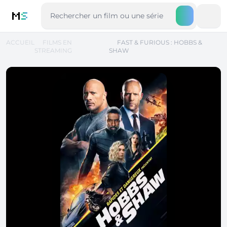
M
S
ACCUEIL
FILMS EN
FAST & FURIOUS : HOBBS &
STREAMING
SHAW