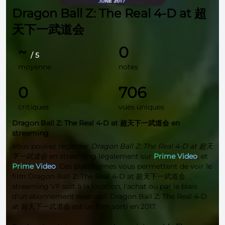
Dragon Ball Z: The Real 4-D at 超
天下一武道会
~
0
/ 5
moyenne
notes
0
706
critiques
vues uniques
Dragon Ball Z: The Real 4-D at 超天下一武道会 en
streaming
Vous pouvez regarder
Dragon Ball Z: The Real 4-D at 超天
下一武道会
en streaming légalement sur
Prime Video
, et
Prime Video
. Ces plateformes vous permettent de voir le
film Dragon Ball Z: The Real 4-D at 超天下一武道会
streaming VF soit à la location, l'achat ou par le biais
d'un abonnement mensuel. Dragon Ball Z: The Real 4-D
at 超天下一武道会 est un film sorti en 2017.