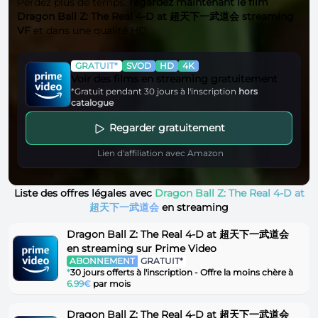
Perdez plus de temps,
regardez maintenant le film
Dragon Ball Z: The Real 4-D at 超天下一武道会 streaming
VF
et dans une qualité
HD
.
GRATUIT*
SVOD
HD
4K
Voir des films en streaming gratuitement
*Gratuit pendant 30 jours à l'inscription
hors
catalogue
Regarder gratuitement
Lien d'affiliation avec Amazon
Liste des offres légales avec
Dragon Ball Z: The Real 4-D at
超天下一武道会
en streaming
Dragon Ball Z: The Real 4-D at 超天下一武道会
en streaming sur Prime Video
ABONNEMENT
GRATUIT*
*
30 jours offerts à l'inscription - Offre la moins chère à
6.99€
par mois
Dragon Ball Z: The Real 4-D at 超天下一武道会