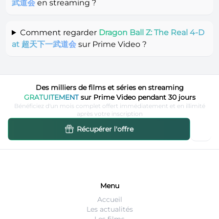
武道会
en streaming ?
Comment regarder
Dragon Ball Z: The Real 4-D
at 超天下一武道会
sur Prime Video ?
Des milliers de films et séries en streaming
GRATUITEMENT
sur Prime Video pendant 30 jours
Bénéficiez d'un mois complet offert immédiatement et en illimité
après votre inscription
Récupérer l'offre
Menu
Accueil
Les actualités
Les films