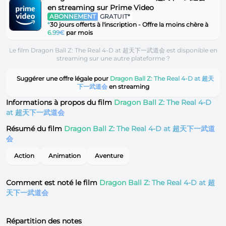
en streaming sur Prime Video
ABONNEMENT
GRATUIT*
*
30 jours offerts à l'inscription - Offre la moins chère à
6.99€
par mois
Le film Dragon Ball Z: The Real 4-D at 超天下一武道会 est disponible en
streaming sur une autre plateforme ?
Suggérer une offre légale pour
Dragon Ball Z: The Real 4-D at 超天
下一武道会
en streaming
Informations à propos du film
Dragon Ball Z: The Real 4-D
at 超天下一武道会
Résumé du film
Dragon Ball Z: The Real 4-D at 超天下一武道
会
Action
Animation
Aventure
Comment est noté le film
Dragon Ball Z: The Real 4-D at 超
天下一武道会
Répartition des notes