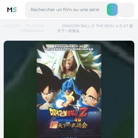
M
S
ACCUEIL
FILMS EN
DRAGON BALL Z: THE REAL 4-D AT 超
STREAMING
天下一武道会