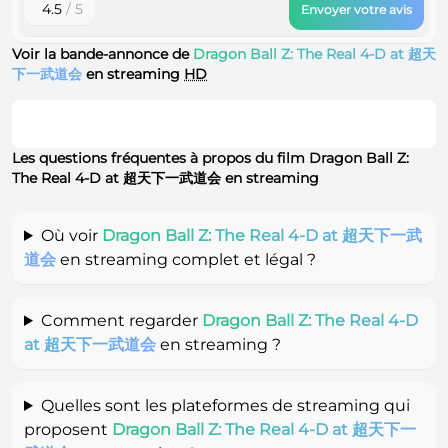
4.5
/ 5
Envoyer votre avis
Voir la bande-annonce de
Dragon Ball Z: The Real 4-D at 超天
下一武道会
en streaming
HD
Les questions fréquentes à propos du film Dragon Ball Z:
The Real 4-D at 超天下一武道会 en streaming
Où voir
Dragon Ball Z: The Real 4-D at 超天下一武
道会
en streaming complet et légal ?
Comment regarder
Dragon Ball Z: The Real 4-D
at 超天下一武道会
en streaming ?
Quelles sont les plateformes de streaming qui
proposent
Dragon Ball Z: The Real 4-D at 超天下一