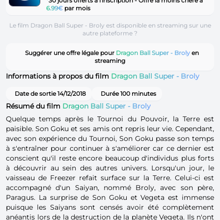
*
30 jours offerts à l'inscription - Offre la moins chère à
6.99€
par mois
Le film Dragon Ball Super - Broly est disponible en streaming sur une
autre plateforme ?
Suggérer une offre légale pour
Dragon Ball Super - Broly
en
streaming
Informations à propos du film
Dragon Ball Super - Broly
Date de sortie 14/12/2018
Durée 100 minutes
Résumé du film
Dragon Ball Super - Broly
Quelque temps après le Tournoi du Pouvoir, la Terre est
paisible. Son Goku et ses amis ont repris leur vie. Cependant,
avec son expérience du Tournoi, Son Goku passe son temps
à s'entraîner pour continuer à s'améliorer car ce dernier est
conscient qu'il reste encore beaucoup d'individus plus forts
à découvrir au sein des autres univers. Lorsqu'un jour, le
vaisseau de Freezer refait surface sur la Terre. Celui-ci est
accompagné d'un Saiyan, nommé Broly, avec son père,
Paragus. La surprise de Son Goku et Vegeta est immense
puisque les Saiyans sont censés avoir été complètement
anéantis lors de la destruction de la planète Vegeta. Ils n'ont