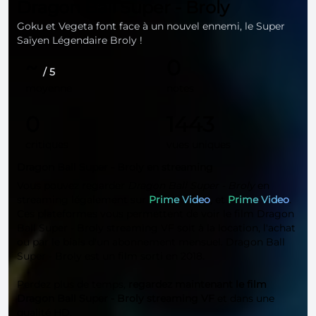
Dragon Ball Super - Broly
Goku et Vegeta font face à un nouvel ennemi, le Super
Saïyen Légendaire Broly !
~
0
/ 5
moyenne
notes
0
1443
critiques
vues uniques
Dragon Ball Super - Broly en streaming
Vous pouvez regarder
Dragon Ball Super - Broly
en
streaming légalement sur
Prime Video
, et
Prime Video
.
Ces plateformes vous permettent de voir le film Dragon
Ball Super - Broly streaming VF soit à la location, l'achat
ou par le biais d'un abonnement mensuel. Dragon Ball
Super - Broly est un film sorti en 2018.
Perdez plus de temps,
regardez maintenant le film
Dragon Ball Super - Broly streaming VF
et dans une
qualité
HD
.