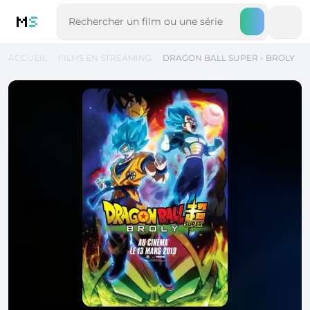
M
S
ACCUEIL
FILMS EN STREAMING
DRAGON BALL SUPER - BROLY