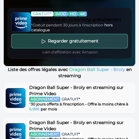
GRATUIT*
SVOD
HD
4K
Voir des films en streaming gratuitement
*Gratuit pendant 30 jours à l'inscription
hors
catalogue
Regarder gratuitement
Lien d'affiliation avec Amazon
Liste des offres légales avec
Dragon Ball Super - Broly
en
streaming
Dragon Ball Super - Broly en streaming sur
Prime Video
ABONNEMENT
GRATUIT*
*
30 jours offerts à l'inscription - Offre la moins chère à
6.99€
par mois
Dragon Ball Super - Broly en streaming sur
Prime Video
ABONNEMENT
GRATUIT*