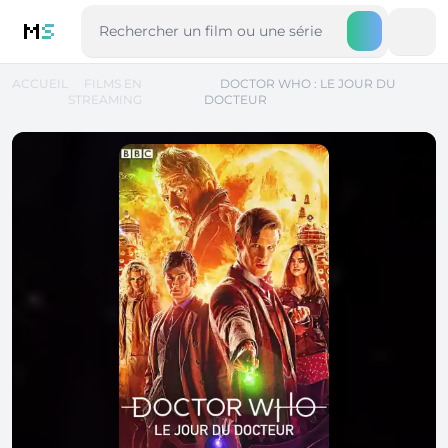
M
S
ACCUEIL
FILMS EN
DOCTOR WHO : LE JOUR DU
STREAMING
DOCTEUR