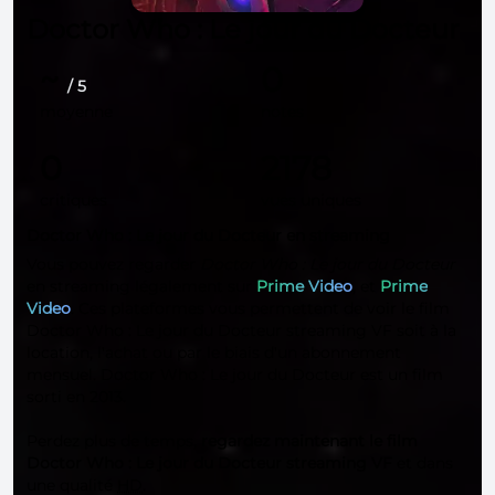
Doctor Who : Le jour du Docteur
~
0
/ 5
moyenne
notes
0
2178
critiques
vues uniques
Doctor Who : Le jour du Docteur en streaming
Vous pouvez regarder
Doctor Who : Le jour du Docteur
en streaming légalement sur
Prime Video
, et
Prime
Video
. Ces plateformes vous permettent de voir le film
Doctor Who : Le jour du Docteur streaming VF soit à la
location, l'achat ou par le biais d'un abonnement
mensuel. Doctor Who : Le jour du Docteur est un film
sorti en 2013.
Perdez plus de temps,
regardez maintenant le film
Doctor Who : Le jour du Docteur streaming VF
et dans
une qualité
HD
.