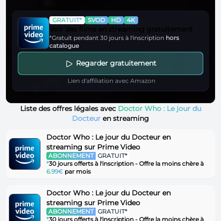
GRATUIT*
SVOD
HD
4K
Voir des films en streaming gratuitement
*Gratuit pendant 30 jours à l'inscription
hors
catalogue
Regarder gratuitement
Lien d'affiliation avec Amazon
Liste des offres légales avec
Doctor Who : Le jour du
Docteur
en streaming
Doctor Who : Le jour du Docteur en
streaming sur Prime Video
ABONNEMENT
GRATUIT*
*
30 jours offerts à l'inscription - Offre la moins chère à
6.99€
par mois
Doctor Who : Le jour du Docteur en
streaming sur Prime Video
ABONNEMENT
GRATUIT*
*
30 jours offerts à l'inscription - Offre la moins chère à