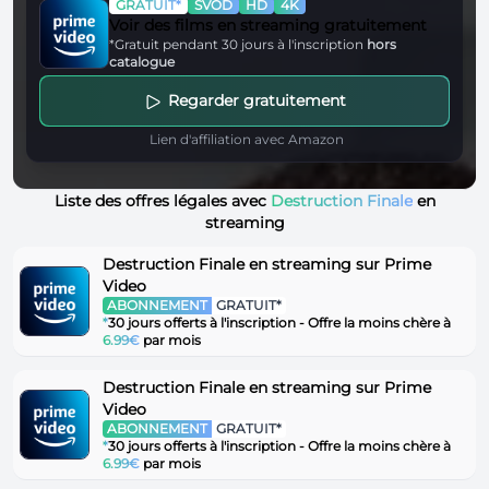
GRATUIT*
SVOD
HD
4K
Voir des films en streaming gratuitement
*Gratuit pendant 30 jours à l'inscription
hors
catalogue
Regarder gratuitement
Lien d'affiliation avec Amazon
Liste des offres légales avec
Destruction Finale
en
streaming
Destruction Finale en streaming sur Prime
Video
ABONNEMENT
GRATUIT*
*
30 jours offerts à l'inscription - Offre la moins chère à
6.99€
par mois
Destruction Finale en streaming sur Prime
Video
ABONNEMENT
GRATUIT*
*
30 jours offerts à l'inscription - Offre la moins chère à
6.99€
par mois