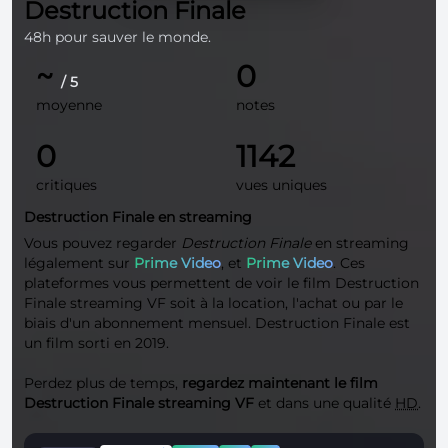
Destruction Finale
48h pour sauver le monde.
~
0
/ 5
moyenne
notes
0
1142
critiques
vues uniques
Destruction Finale en streaming
Vous pouvez regarder
Destruction Finale
en streaming
légalement sur
Prime Video
, et
Prime Video
. Ces
plateformes vous permettent de voir le film Destruction
Finale streaming VF soit à la location, l'achat ou par le
biais d'un abonnement mensuel. Destruction Finale est
un film sorti en 2019.
Perdez plus de temps,
regardez maintenant le film
Destruction Finale streaming VF
et dans une qualité
HD
.