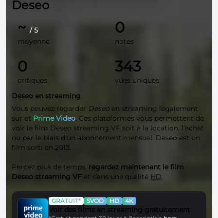
Deseo
~
0
/ 5
moyenne
notes
0
343
critiques
vues uniques
Deseo en streaming
Vous pouvez regarder
Deseo
en streaming légalement
sur et
Prime Video
. Ces plateformes vous permettent de
voir le film Deseo streaming VF soit à la location, l'achat
ou par le biais d'un abonnement mensuel. Deseo est un
film sorti en 2013.
Perdez plus de temps,
regardez maintenant le film
Deseo streaming VF
et dans une qualité
HD
.
GRATUIT*
SVOD
HD
4K
Voir des films en streaming gratuitement