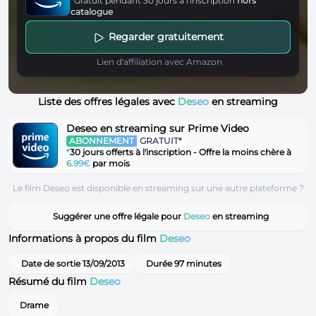
*Gratuit pendant 30 jours à l'inscription
hors
catalogue
Regarder gratuitement
Lien d'affiliation avec Amazon
Liste des offres légales avec
Deseo
en streaming
Deseo en streaming sur Prime Video
ABONNEMENT
GRATUIT*
*
30 jours offerts à l'inscription - Offre la moins chère à
6.99€
par mois
Le film Deseo est disponible en streaming sur une autre plateforme ?
Suggérer une offre légale pour
Deseo
en streaming
Informations à propos du film
Deseo
Date de sortie 13/09/2013
Durée 97 minutes
Résumé du film
Deseo
Drame