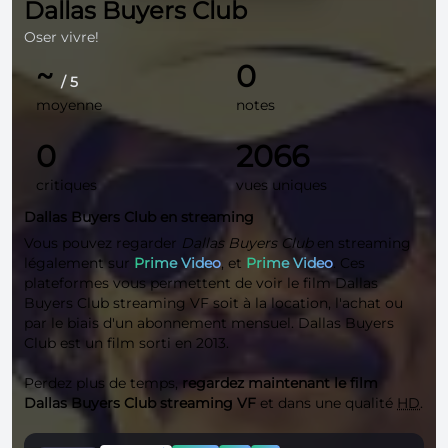
Dallas Buyers Club
Oser vivre!
~
0
/ 5
moyenne
notes
0
2066
critiques
vues uniques
Dallas Buyers Club en streaming
Vous pouvez regarder
Dallas Buyers Club
en streaming
légalement sur
Prime Video
, et
Prime Video
. Ces
plateformes vous permettent de voir le film Dallas
Buyers Club streaming VF soit à la location, l'achat ou
par le biais d'un abonnement mensuel. Dallas Buyers
Club est un film sorti en 2013.
Perdez plus de temps,
regardez maintenant le film
Dallas Buyers Club streaming VF
et dans une qualité
HD
.