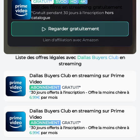
GRATUIT*
SVOD
HD
4K
Voir des films en streaming gratuitement
*Gratuit pendant 30 jours à l'inscription
hors
catalogue
Regarder gratuitement
Lien d'affiliation avec Amazon
Liste des offres légales avec
Dallas Buyers Club
en
streaming
Dallas Buyers Club en streaming sur Prime
Video
ABONNEMENT
GRATUIT*
*
30 jours offerts à l'inscription - Offre la moins chère à
6.99€
par mois
Dallas Buyers Club en streaming sur Prime
Video
ABONNEMENT
GRATUIT*
*
30 jours offerts à l'inscription - Offre la moins chère à
6.99€
par mois