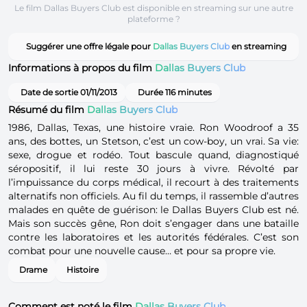
Le film Dallas Buyers Club est disponible en streaming sur une autre
plateforme ?
Suggérer une offre légale pour
Dallas Buyers Club
en streaming
Informations à propos du film
Dallas Buyers Club
Date de sortie 01/11/2013
Durée 116 minutes
Résumé du film
Dallas Buyers Club
1986, Dallas, Texas, une histoire vraie. Ron Woodroof a 35
ans, des bottes, un Stetson, c’est un cow‐boy, un vrai. Sa vie:
sexe, drogue et rodéo. Tout bascule quand, diagnostiqué
séropositif, il lui reste 30 jours à vivre. Révolté par
l’impuissance du corps médical, il recourt à des traitements
alternatifs non officiels. Au fil du temps, il rassemble d’autres
malades en quête de guérison: le Dallas Buyers Club est né.
Mais son succès gêne, Ron doit s’engager dans une bataille
contre les laboratoires et les autorités fédérales. C’est son
combat pour une nouvelle cause… et pour sa propre vie.
Drame
Histoire
Comment est noté le film
Dallas Buyers Club