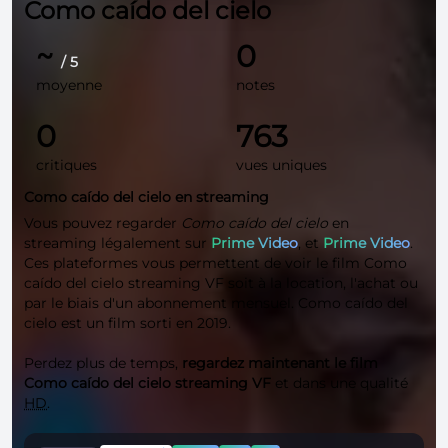
Como caído del cielo
~
0
/ 5
moyenne
notes
0
763
critiques
vues uniques
Como caído del cielo en streaming
Vous pouvez regarder
Como caído del cielo
en
streaming légalement sur
Prime Video
, et
Prime Video
.
Ces plateformes vous permettent de voir le film Como
caído del cielo streaming VF soit à la location, l'achat ou
par le biais d'un abonnement mensuel. Como caído del
cielo est un film sorti en 2019.
Perdez plus de temps,
regardez maintenant le film
Como caído del cielo streaming VF
et dans une qualité
HD
.