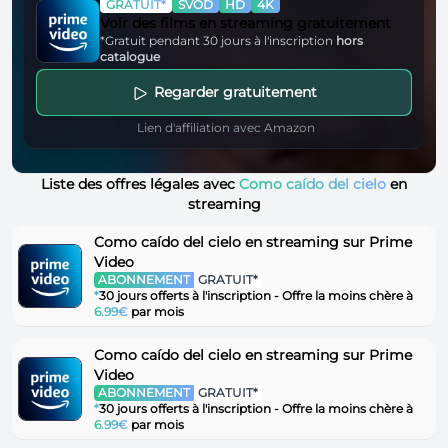
GRATUIT*
SVOD
HD
4K
Voir des films en streaming gratuitement
*Gratuit pendant 30 jours à l'inscription
hors
catalogue
Regarder gratuitement
Lien d'affiliation avec Amazon
Liste des offres légales avec
Como caído del cielo
en
streaming
Como caído del cielo en streaming sur Prime
Video
ABONNEMENT
GRATUIT*
*
30 jours offerts à l'inscription - Offre la moins chère à
6.99€
par mois
Como caído del cielo en streaming sur Prime
Video
ABONNEMENT
GRATUIT*
*
30 jours offerts à l'inscription - Offre la moins chère à
6.99€
par mois