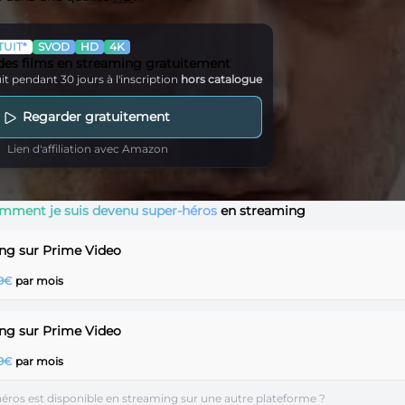
UIT*
SVOD
HD
4K
 des films en streaming gratuitement
it pendant 30 jours à l'inscription
hors catalogue
Regarder gratuitement
Lien d'affiliation avec Amazon
mment je suis devenu super-héros
en streaming
ng sur Prime Video
99€
par mois
ng sur Prime Video
99€
par mois
éros est disponible en streaming sur une autre plateforme ?