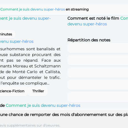
r
Comment je suis devenu super-héros
en streaming
nt je suis devenu super-
Comment est noté le film
Com
devenu super-héros
minutes
Répartition des notes
venu super-héros
s surhommes sont banalisés et
euse substance procurant des
ont pas se répand. Face aux
eutenants Moreau et Schaltzmann
de de Monté Carlo et Callista,
tout pour démanteler le trafic.
 l’enquête se complique...
cience-Fiction
Thriller
 de
Comment je suis devenu super-héros
 une chance de remporter des mois d'abonnemement sur des pl
avis supplémentaires sur d'oeuvres.