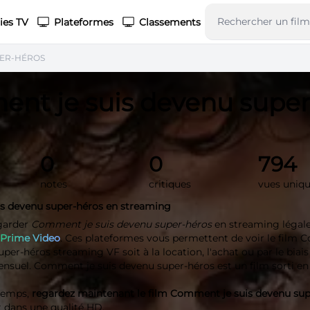
ies TV
Plateformes
Classements
PER-HÉROS
nt je suis devenu super
0
0
794
notes
critiques
vues uniq
s devenu super-héros en streaming
garder
Comment je suis devenu super-héros
en streaming légal
Prime Video
. Ces plateformes vous permettent de voir le film
uper-héros streaming VF soit à la location, l'achat ou par le biais
uel. Comment je suis devenu super-héros est un film sorti en
 temps,
regardez maintenant le film Comment je suis devenu sup
 dans une qualité
HD
.