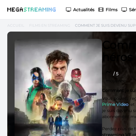
M
EGA
S
TREAMING
Actualités
Films
Sér
ACCUEIL
FILMS EN STREAMING
COMMENT JE SUIS DEVENU SU
Comme
héros
~
/ 5
moyenne
Comment je sui
Vous pouvez re
Prime Video
, et
je suis devenu s
abonnement mens
Perdez plus de
streaming VF
et