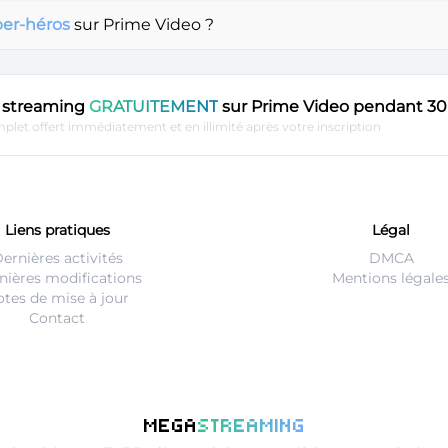
er-héros
sur Prime Video ?
en streaming
GRATUITEMENT
sur Prime Video pendant 30 
plet offert immédiatement et en illimité après votre inscription
Liens pratiques
Légal
ernières activités
DMCA
nières modifications
Mentions légale
tes de mise à jour
Contact
MEGA
STREAMING