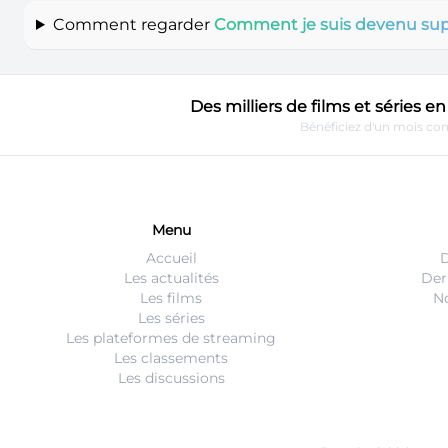
Comment regarder
Comment je suis devenu sup
Des milliers de films et séries 
Bénéficiez d'un mois com
Menu
Accueil
D
Les actualités
Der
Les films
No
Les séries
Les plateformes de streaming
Les classements
Les discussions