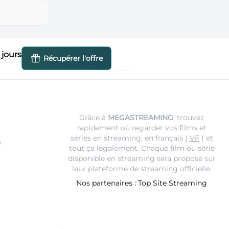
jours
Récupérer l'offre
Grâce à
MEGASTREAMING
, trouvez
rapidement où regarder vos films et
séries en streaming, en français (
VF
) et
s
tout ça légalement. Chaque film ou série
disponible en streaming sera proposé sur
leur
plateforme de streaming
officielle.
Nos partenaires :
Top Site Streaming