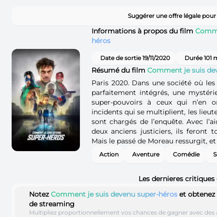
Suggérer une offre légale pou
Informations à propos du film
Comme
héros
Date de sortie 19/11/2020
Durée 101 
Résumé du film
Comment je suis de
Paris 2020. Dans une société où le
parfaitement intégrés, une mystéri
super-pouvoirs à ceux qui n’en 
incidents qui se multiplient, les li
sont chargés de l’enquête. Avec l’ai
deux anciens justiciers, ils feront 
Mais le passé de Moreau ressurgit, et
Action
Aventure
Comédie
S
Les dernieres critiques
Notez
Comment je suis devenu super-héros
et obtenez
de streaming
Multipliez proportionnellement vos chances de gagner avec des 