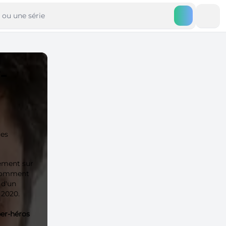
-
ues
ement sur
 Comment
 d'un
 2020.
er-héros