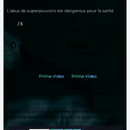
Chronicle
L'abus de superpouvoirs est dangereux pour la santé.
~
0
/ 5
moyenne
notes
0
2559
critiques
vues uniques
Chronicle en streaming
Vous pouvez regarder
Chronicle
en streaming
légalement sur
Prime Video
, et
Prime Video
. Ces
plateformes vous permettent de voir le film Chronicle
streaming VF soit à la location, l'achat ou par le biais
d'un abonnement mensuel. Chronicle est un film sorti en
2012.
Perdez plus de temps,
regardez maintenant le film
Chronicle streaming VF
et dans une qualité
HD
.