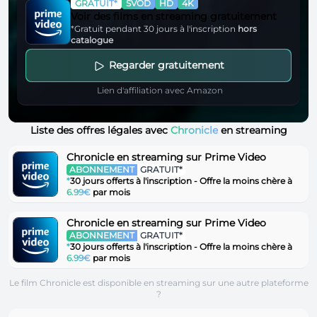
GRATUIT*
SVOD
HD
4K
Voir des films en streaming gratuitement
*Gratuit pendant 30 jours à l'inscription
hors
catalogue
Regarder gratuitement
Lien d'affiliation avec Amazon
Liste des offres légales avec
Chronicle
en streaming
Chronicle en streaming sur Prime Video
ABONNEMENT
GRATUIT*
*
30 jours offerts à l'inscription - Offre la moins chère à
6.99€
par mois
Chronicle en streaming sur Prime Video
ABONNEMENT
GRATUIT*
*
30 jours offerts à l'inscription - Offre la moins chère à
6.99€
par mois
Le film Chronicle est disponible en streaming sur une autre plateforme
?