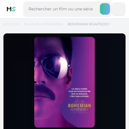
M
S
ACCUEIL
FILMS EN STREAMING
BOHEMIAN RHAPSODY