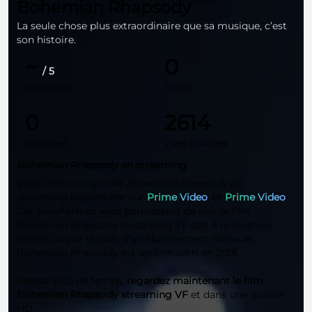
Bohemian Rhapsody
La seule chose plus extraordinaire que sa musique, c’est
son histoire.
~
0
/ 5
moyenne
notes
0
2614
critiques
vues uniques
Bohemian Rhapsody en streaming
Vous pouvez regarder
Bohemian Rhapsody
en
streaming légalement sur
Prime Video
, et
Prime Video
.
Ces plateformes vous permettent de voir le film
Bohemian Rhapsody streaming VF soit à la location,
l'achat ou par le biais d'un abonnement mensuel.
Bohemian Rhapsody est un film sorti en 2018.
Perdez plus de temps,
regardez maintenant le film
Bohemian Rhapsody streaming VF
et dans une qualité
HD
.