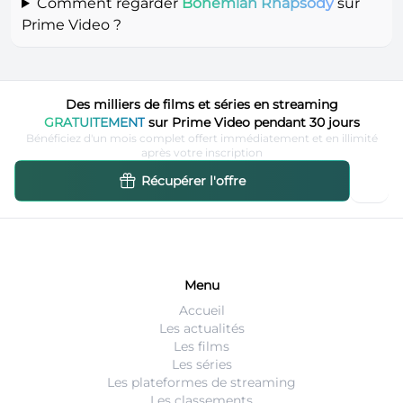
Comment regarder
Bohemian Rhapsody
sur
Prime Video ?
Des milliers de films et séries en streaming
GRATUITEMENT
sur Prime Video pendant 30 jours
Bénéficiez d'un mois complet offert immédiatement et en illimité
après votre inscription
Récupérer l'offre
Menu
Accueil
Les actualités
Les films
Les séries
Les plateformes de streaming
Les classements