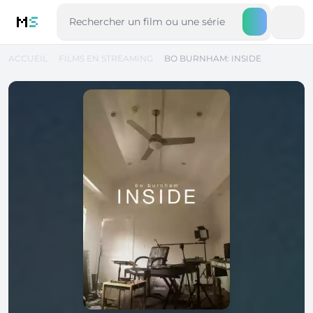
M
S
ACCUEIL
FILMS EN STREAMING
BO BURNHAM: INSIDE