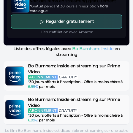
Voir des films en streaming gratuitement
*Gratuit pendant 30 jours à l'inscription
hors
catalogue
Regarder gratuitement
Lien d'affiliation avec Amazon
Liste des offres légales avec
Bo Burnham: Inside
en
streaming
Bo Burnham: Inside en streaming sur Prime
Video
ABONNEMENT
GRATUIT*
*
30 jours offerts à l'inscription - Offre la moins chère à
6.99€
par mois
Bo Burnham: Inside en streaming sur Prime
Video
ABONNEMENT
GRATUIT*
*
30 jours offerts à l'inscription - Offre la moins chère à
6.99€
par mois
Le film Bo Burnham: Inside est disponible en streaming sur une autre