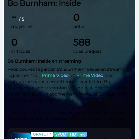
Bo Burnham: Inside
~
0
/ 5
moyenne
notes
0
588
critiques
vues uniques
Bo Burnham: Inside en streaming
Vous pouvez regarder
Bo Burnham: Inside
en streaming
légalement sur
Prime Video
, et
Prime Video
. Ces
plateformes vous permettent de voir le film Bo
Burnham: Inside streaming VF soit à la location, l'achat
ou par le biais d'un abonnement mensuel. Bo Burnham:
Inside est un film sorti en 2021.
Perdez plus de temps,
regardez maintenant le film Bo
Burnham: Inside streaming VF
et dans une qualité
HD
.
GRATUIT*
SVOD
HD
4K