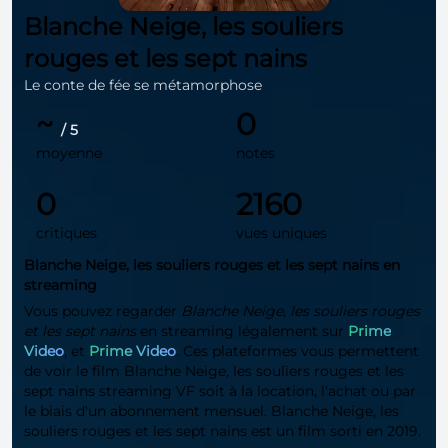
Blanche Neige, les souliers
rouges et les sept nains
Le conte de fée se métamorphose
~
0
/ 5
moyenne
notes
0
2160
critiques
vues uniques
Blanche Neige, les souliers rouges et les sept nains en
streaming
Vous pouvez regarder
Blanche Neige, les souliers rouges
et les sept nains
en streaming légalement sur
Prime
Video
, et
Prime Video
. Ces plateformes vous permettent
de voir le film Blanche Neige, les souliers rouges et les
sept nains streaming VF soit à la location, l'achat ou par
le biais d'un abonnement mensuel. Blanche Neige, les
souliers rouges et les sept nains est un film sorti en 2019.