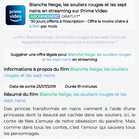
Blanche Neige, les souliers rouges et les sept
nains en streaming sur Prime Video
ABONNEMENT
GRATUIT*
*
30 jours offerts à l'inscription - Offre la moins chère à
6.99€
par mois
Le film Blanche Neige, les souliers rouges et les sept nains est
disponible en streaming sur une autre plateforme ?
Suggérer une offre légale pour
Blanche Neige, les souliers rouges
et les sept nains
en streaming
Informations à propos du film
Blanche Neige, les souliers
rouges et les sept nains
Date de sortie 25/07/2019
Durée 91 minutes
Résumé du film
Blanche Neige, les souliers rouges et les
sept nains
Des princes transformés en nains viennent à l’aide d’une
princesse dont la beauté est cachée dans ses souliers. Ici, le
conte de fées s’amuse de notre obsession du paraître. Mais
comme dans tous les contes, c’est l’amour qui sauvera tous
les personnages.