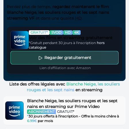
Perdez plus de temps,
regardez maintenant le film
Blanche Neige, les souliers rouges et les sept nains
streaming VF
et dans une qualité
HD
.
GRATUIT*
SVOD
HD
4K
Voir des films en streaming gratuitement
*Gratuit pendant 30 jours à l'inscription
hors
catalogue
Regarder gratuitement
Lien d'affiliation avec Amazon
Liste des offres légales avec
Blanche Neige, les souliers
rouges et les sept nains
en streaming
Blanche Neige, les souliers rouges et les sept
nains en streaming sur Prime Video
ABONNEMENT
GRATUIT*
*
30 jours offerts à l'inscription - Offre la moins chère à
6.99€
par mois