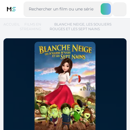
M
S
ACCUEIL
FILMS EN
BLANCHE NEIGE, LES SOULIERS
STREAMING
ROUGES ET LES SEPT NAINS