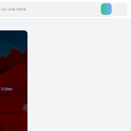
ues
 Video
.
ation,
ne qualité