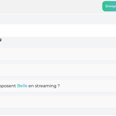
Envoye
g
roposent
Belle
en streaming ?