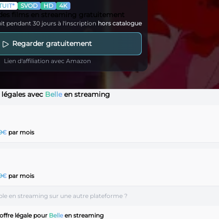
UIT*
SVOD
HD
4K
 des films en streaming gratuitement
it pendant 30 jours à l'inscription
hors catalogue
Regarder gratuitement
Lien d'affiliation avec Amazon
s légales avec
Belle
en streaming
99€
par mois
99€
par mois
ible en streaming sur une autre plateforme ?
offre légale pour
Belle
en streaming