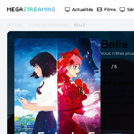
M
EGA
S
TREAMING
Actualités
Films
Sér
ACCUEIL
FILMS EN STREAMING
BELLE
Belle
Vous n’êtes plus
~
/ 5
moyenne
Belle en stream
Vous pouvez re
Ces plateformes 
l'achat ou par l
Perdez plus de
HD
.