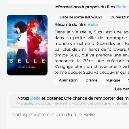
Informations à propos du film
Belle
Date de sortie 16/07/2021
Durée 121 
Résumé du film
Belle
Dans la vie réelle, Suzu est une a
dans sa petite ville de montagne
monde virtuel de U, Suzu devient Be
par plus de 5 milliards de followers. 
timide Suzu, qui va prendre une env
rencontre la Bête, une créature au
S’engage alors un chassé-croisé virt
terme duquel Suzu va découvrir qui el
Animation
Drame
Musique
Les der
Notez
Belle
et obtenez une chance de remporter des m
Multipliez proportionnellement vos chances de gagner avec des 