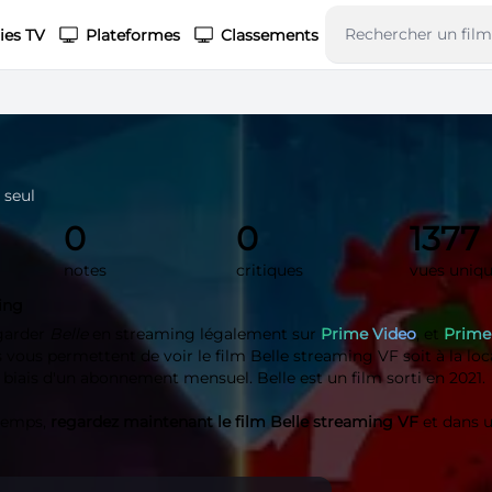
ies TV
Plateformes
Classements
 seul
0
0
1377
notes
critiques
vues uniq
ing
garder
Belle
en streaming légalement sur
Prime Video
, et
Prime
vous permettent de voir le film Belle streaming VF soit à la loc
e biais d'un abonnement mensuel. Belle est un film sorti en 2021.
 temps,
regardez maintenant le film Belle streaming VF
et dans u