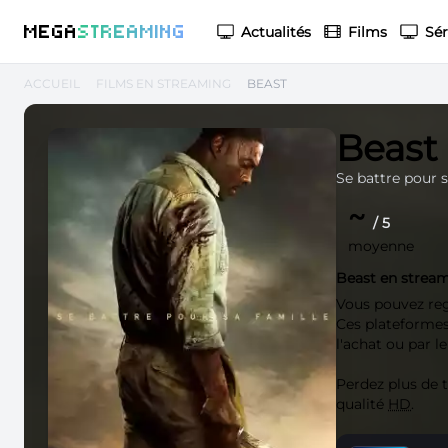
M
EGA
S
TREAMING
Actualités
Films
Sér
ACCUEIL
FILMS EN STREAMING
BEAST
Beast
Se battre pour s
~
/ 5
moyenne
Beast en strea
Vous pouvez re
Ces plateformes 
l'achat ou par l
Perdez plus de
qualité
HD
.