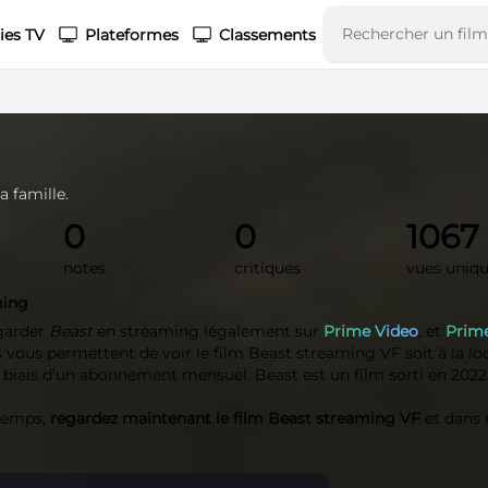
ies TV
Plateformes
Classements
a famille.
0
0
1067
notes
critiques
vues uniq
ming
garder
Beast
en streaming légalement sur
Prime Video
, et
Prim
vous permettent de voir le film Beast streaming VF soit à la loc
e biais d'un abonnement mensuel. Beast est un film sorti en 2022
 temps,
regardez maintenant le film Beast streaming VF
et dans 