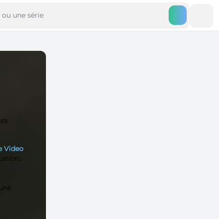
ues
e Video
.
ation,
.
une