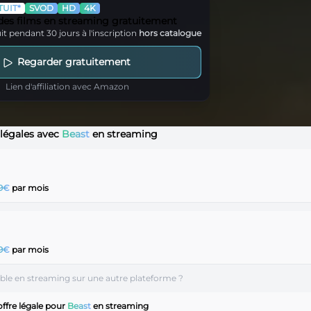
UIT*
SVOD
HD
4K
 des films en streaming gratuitement
it pendant 30 jours à l'inscription
hors catalogue
Regarder gratuitement
Lien d'affiliation avec Amazon
s légales avec
Beast
en streaming
99€
par mois
99€
par mois
ible en streaming sur une autre plateforme ?
ffre légale pour
Beast
en streaming