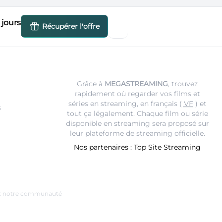
jours
Récupérer l'offre
Grâce à
MEGASTREAMING
, trouvez
rapidement où regarder vos films et
séries en streaming, en français (
VF
) et
s
tout ça légalement. Chaque film ou série
disponible en streaming sera proposé sur
leur
plateforme de streaming
officielle.
Nos partenaires :
Top Site Streaming
e et notre communauté