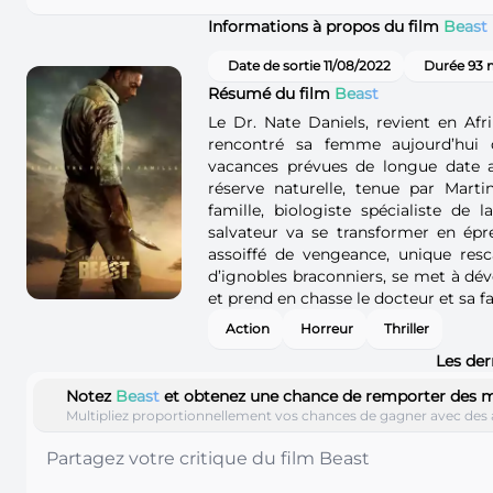
Informations à propos du film
Beast
Date de sortie 11/08/2022
Durée 93 
Résumé du film
Beast
Le Dr. Nate Daniels, revient en Afr
rencontré sa femme aujourd’hui 
vacances prévues de longue date a
réserve naturelle, tenue par Marti
famille, biologiste spécialiste de 
salvateur va se transformer en épr
assoiffé de vengeance, unique resc
d’ignobles braconniers, se met à dé
et prend en chasse le docteur et sa fa
Action
Horreur
Thriller
Les der
Notez
Beast
et obtenez une chance de remporter des 
Multipliez proportionnellement vos chances de gagner avec des 