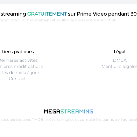
en streaming
GRATUITEMENT
sur Prime Video pendant 30 
plet offert immédiatement et en illimité après votre inscription
Liens pratiques
Légal
ernières activités
DMCA
nières modifications
Mentions légale
tes de mise à jour
Contact
MEGA
STREAMING
t récupérées avec
TMDB
, triées, corrigées et complétées par notre équip