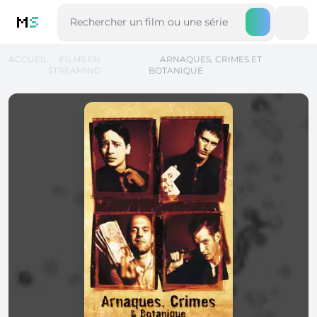
M
S
ACCUEIL
FILMS EN
ARNAQUES, CRIMES ET
STREAMING
BOTANIQUE