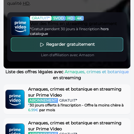
qualité
HD
.
GRATUIT*
SVOD
HD
4K
Voir des films en streaming gratuitement
*Gratuit pendant 30 jours à l'inscription
hors
catalogue
Regarder gratuitement
Lien d'affiliation avec Amazon
Liste des offres légales avec
Arnaques, crimes et botanique
en streaming
Arnaques, crimes et botanique en streaming
sur Prime Video
ABONNEMENT
GRATUIT*
*
30 jours offerts à l'inscription - Offre la moins chère à
6.99€
par mois
Arnaques, crimes et botanique en streaming
sur Prime Video