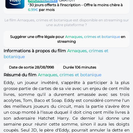
ABONNEMENT
GRATUIT*
*
30 jours offerts à l'inscription - Offre la moins chère à
6.99€
par mois
Le film Arnaques, crimes et botanique est disponible en streaming sur
une autre plateforme ?
Suggérer une offre légale pour
Arnaques, crimes et botanique
en
streaming
Informations à propos du film
Arnaques, crimes et
botanique
Date de sortie 28/08/1998
Durée 106 minutes
Résumé du film
Arnaques, crimes et botanique
Eddy, un joueur invétéré, s'apprête à participer à la plus
grosse partie de cartes de sa vie avec un enjeu de cent mille
livres, somme qu'il a durement amassée avec ses trois
acolytes, Tom, Baco et Soap. Eddy est considéré comme l'un
des meilleurs joueurs du circuit, mais la partie s'avère être
un coup monté à l'issue duquel il doit cinq cent mille livres à
son adversaire Hatchet Harry. Ce dernier lui donne une
semaine pour réunir cette somme, sinon il aura les doigts
coupés. Seul JD, le père d'Eddy, pourrait annuler la dette en