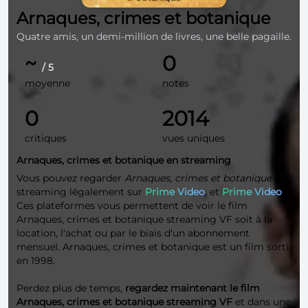
Arnaques, crimes et botanique
Quatre amis, un demi-million de livres, une belle pagaille.
~
0
/ 5
moyenne
notes
0
2014
critiques
vues uniques
Arnaques, crimes et botanique en streaming
Vous pouvez regarder
Arnaques, crimes et botanique
en
streaming légalement sur
Prime Video
, et
Prime Video
.
Ces plateformes vous permettent de voir le film
Arnaques, crimes et botanique streaming VF soit à la
location, l'achat ou par le biais d'un abonnement
mensuel. Arnaques, crimes et botanique est un film sorti
en 1998.
Perdez plus de temps,
regardez maintenant le film
Arnaques, crimes et botanique streaming VF
et dans une