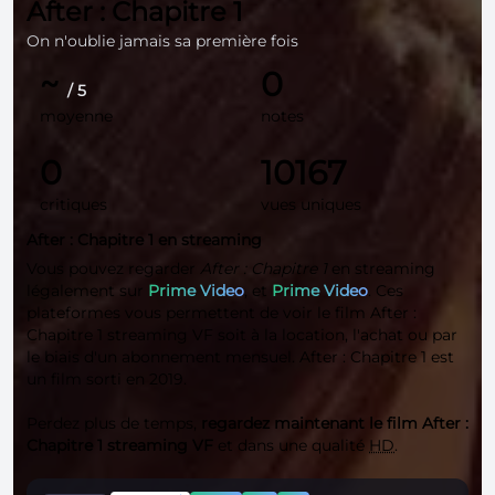
After : Chapitre 1
On n'oublie jamais sa première fois
~
0
/ 5
moyenne
notes
0
10167
critiques
vues uniques
After : Chapitre 1 en streaming
Vous pouvez regarder
After : Chapitre 1
en streaming
légalement sur
Prime Video
, et
Prime Video
. Ces
plateformes vous permettent de voir le film After :
Chapitre 1 streaming VF soit à la location, l'achat ou par
le biais d'un abonnement mensuel. After : Chapitre 1 est
un film sorti en 2019.
Perdez plus de temps,
regardez maintenant le film After :
Chapitre 1 streaming VF
et dans une qualité
HD
.