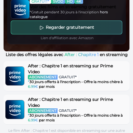
GRATUIT*
SVOD
HD
4K
Voir des films en streaming gratuitement
*Gratuit pendant 30 jours à l'inscription
hors
catalogue
Regarder gratuitement
Lien d'affiliation avec Amazon
Liste des offres légales avec
After : Chapitre 1
en streaming
After : Chapitre 1 en streaming sur Prime
Video
ABONNEMENT
GRATUIT*
*
30 jours offerts à l'inscription - Offre la moins chère à
6.99€
par mois
After : Chapitre 1 en streaming sur Prime
Video
ABONNEMENT
GRATUIT*
*
30 jours offerts à l'inscription - Offre la moins chère à
6.99€
par mois
Le film After : Chapitre 1 est disponible en streaming sur une autre