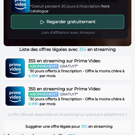
Voir des films en streaming gratuitement
*Gratuit pendant 30 jours à l'inscription
hors
catalogue
Regarder gratuitement
Lien d'affiliation avec Amazon
Liste des offres légales avec
355
en streaming
355 en streaming sur Prime Video
ABONNEMENT
GRATUIT*
*
30 jours offerts à l'inscription - Offre la moins chère à
6.99€
par mois
355 en streaming sur Prime Video
ABONNEMENT
GRATUIT*
*
30 jours offerts à l'inscription - Offre la moins chère à
6.99€
par mois
Le film 355 est disponible en streaming sur une autre plateforme ?
Suggérer une offre légale pour
355
en streaming