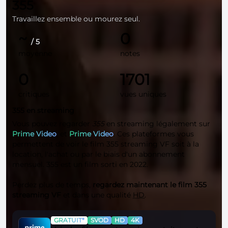
355
Travaillez ensemble ou mourez seul.
~
0
/ 5
moyenne
notes
0
1701
critiques
vues uniques
355 en streaming
Vous pouvez regarder
355
en streaming légalement sur
Prime Video
, et
Prime Video
. Ces plateformes vous
permettent de voir le film 355 streaming VF soit à la
location, l'achat ou par le biais d'un abonnement
mensuel. 355 est un film sorti en 2022.
Perdez plus de temps,
regardez maintenant le film 355
streaming VF
et dans une qualité
HD
.
GRATUIT*
SVOD
HD
4K