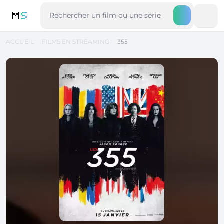
M
S
ACCUEIL
FILMS EN STREAMING
355